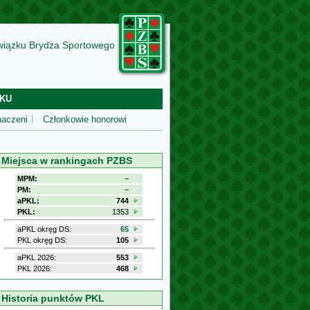
wiązku Brydża Sportowego
KU
aczeni
Członkowie honorowi
Miejsca w rankingach PZBS
MPM:
−
PM:
−
aPKL:
744
PKL:
1353
aPKL okręg DS:
65
PKL okręg DS:
105
aPKL 2026:
553
PKL 2026:
468
Historia punktów PKL