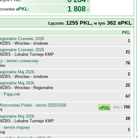
kacyjne
1 808
aPKL:
trzowskie
1255 PKL,
362 aPKL
Łącznie:
w tym
j
PKL
egionalne Czerwiec 2026
1
 WZBS - Wrocław - środowe
egionalne Czerwiec 2026
21
 WZBS - Lokalne Turnieje KMP
 - termin czerwcowy
76
iec
egionalne Maj 2026
2
 WZBS - Wrocław - środowe
egionalne Maj 2026
22
 WZBS - Wrocław - Regionalne
 - Pajączek
67
istrzostwa Polski - sezon 2025/2026
700
50% x
 N
egionalne Maj 2026
28
 WZBS - Lokalne Turnieje KMP
- termin majowy
1
maj