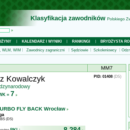
Klasyfikacja zawodników
Polskiego Z
UŻYNY
KALENDARZ I WYNIKI
RANKINGI
BRYDŻYSTA RO
 WLM, WIM
Zawodnicy zagraniczni
Sędziowie
Szkoleniowcy
Odzn
MM7
sz Kowalczyk
PID: 01408
(DS)
ędzynarodowy
7
WK =
URBO FLY BACK Wrocław
ga
ZBS (DS)
8 284
PKL: