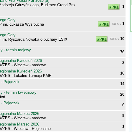
nd Prix Polski Par 2026 (5)
Andrzeja Górzyńskiego, Budimex Grand Prix
1
tęga Odry
1
P im. Łukasza Wysłoucha
50% x
tęga Odry
10
 im. Ryszarda Nowaka o puchary ESIX
50% x
 - termin majowy
76
egionalne Kwiecień 2026
2
 WZBS - Wrocław - środowe
egionalne Kwiecień 2026
16
 WZBS - Lokalne Turnieje KMP
 - Pajączek
14
 - termin kwietniowy
20
ień
 - Pajączek
6
egionalne Marzec 2026
9
 WZBS - Wrocław - środowe
egionalne Marzec 2026
1
 WZBS - Wrocław - Regionalne