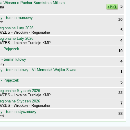
ka Wiosna o Puchar Burmistrza Milicza
5
sna
 - termin marcowy
30
ec
egionalne Luty 2026
5
 WZBS - Wrocław - Regionalne
egionalne Luty 2026
4
 WZBS - Lokalne Turnieje KMP
 - Pajączek
10
- termin lutowy
4
uty
 - termin lutowy - VI Memoriał Wojtka Siwca
1
 - Pajączek
5
egionalne Styczeń 2026
22
 WZBS - Lokalne Turnieje KMP
egionalne Styczeń 2026
7
 WZBS - Wrocław - Regionalne
 - termin styczniowy
88
eń