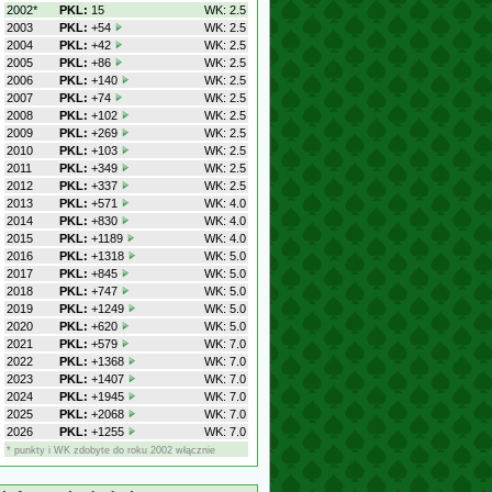
2002*
PKL:
15
WK: 2.5
2003
PKL:
+54
WK: 2.5
2004
PKL:
+42
WK: 2.5
2005
PKL:
+86
WK: 2.5
2006
PKL:
+140
WK: 2.5
2007
PKL:
+74
WK: 2.5
2008
PKL:
+102
WK: 2.5
2009
PKL:
+269
WK: 2.5
2010
PKL:
+103
WK: 2.5
2011
PKL:
+349
WK: 2.5
2012
PKL:
+337
WK: 2.5
2013
PKL:
+571
WK: 4.0
2014
PKL:
+830
WK: 4.0
2015
PKL:
+1189
WK: 4.0
2016
PKL:
+1318
WK: 5.0
2017
PKL:
+845
WK: 5.0
2018
PKL:
+747
WK: 5.0
2019
PKL:
+1249
WK: 5.0
2020
PKL:
+620
WK: 5.0
2021
PKL:
+579
WK: 7.0
2022
PKL:
+1368
WK: 7.0
2023
PKL:
+1407
WK: 7.0
2024
PKL:
+1945
WK: 7.0
2025
PKL:
+2068
WK: 7.0
2026
PKL:
+1255
WK: 7.0
* punkty i WK zdobyte do roku 2002 włącznie