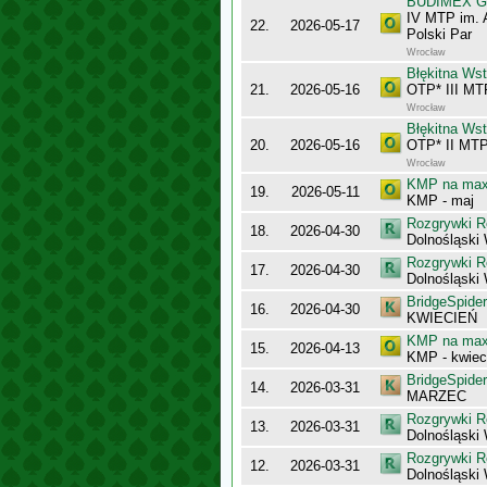
BUDIMEX Gra
IV MTP im. 
22.
2026-05-17
Polski Par
Wrocław
Błękitna Ws
21.
2026-05-16
OTP* III MT
Wrocław
Błękitna Ws
20.
2026-05-16
OTP* II MTP
Wrocław
KMP na maxy
19.
2026-05-11
KMP - maj
Rozgrywki R
18.
2026-04-30
Dolnośląski
Rozgrywki R
17.
2026-04-30
Dolnośląski
BridgeSpider
16.
2026-04-30
KWIECIEŃ
KMP na maxy
15.
2026-04-13
KMP - kwiec
BridgeSpider
14.
2026-03-31
MARZEC
Rozgrywki R
13.
2026-03-31
Dolnośląski
Rozgrywki R
12.
2026-03-31
Dolnośląski