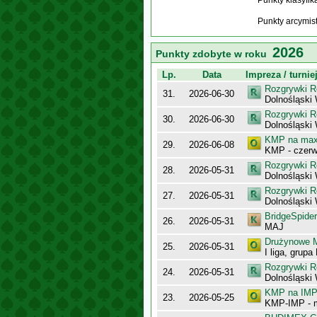
Punkty klasyfi
Punkty arcymis
2026
Punkty zdobyte w roku
Lp.
Data
Impreza / turnie
Rozgrywki R
31.
2026-06-30
Dolnośląski
Rozgrywki R
30.
2026-06-30
Dolnośląski
KMP na maxy
29.
2026-06-08
KMP - czerw
Rozgrywki R
28.
2026-05-31
Dolnośląski
Rozgrywki R
27.
2026-05-31
Dolnośląski
BridgeSpider
26.
2026-05-31
MAJ
Drużynowe M
25.
2026-05-31
I liga, grupa
Rozgrywki R
24.
2026-05-31
Dolnośląski
KMP na IMP 
23.
2026-05-25
KMP-IMP - 