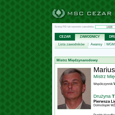
Szukaj PID lub nazwisko zawodnika:
CEZAR
ZAWODNICY
DR
Lista zawodników
Awansy
WGM,
Mistrz Międzynarodowy
Mariu
Mistrz Mi
Współczynnik
Drużyna
T
Pierwsza Li
Dolnośląski W