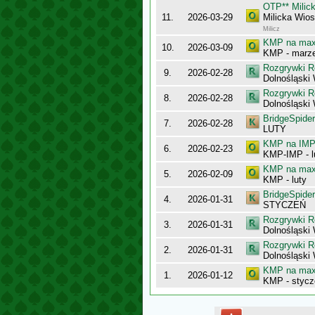
OTP** Milic
11.
2026-03-29
Milicka Wio
Milicz
KMP na maxy
10.
2026-03-09
KMP - marz
Rozgrywki R
9.
2026-02-28
Dolnośląski
Rozgrywki R
8.
2026-02-28
Dolnośląski
BridgeSpider
7.
2026-02-28
LUTY
KMP na IMP 
6.
2026-02-23
KMP-IMP - l
KMP na maxy
5.
2026-02-09
KMP - luty
BridgeSpider
4.
2026-01-31
STYCZEŃ
Rozgrywki R
3.
2026-01-31
Dolnośląski
Rozgrywki R
2.
2026-01-31
Dolnośląski
KMP na maxy
1.
2026-01-12
KMP - stycz