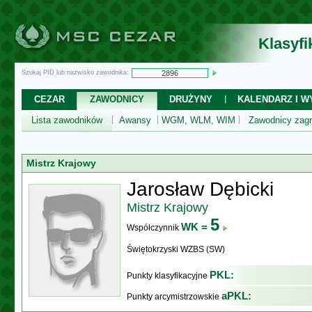
Klasyf
Szukaj PID lub nazwisko zawodnika:
CEZAR
ZAWODNICY
DRUŻYNY
KALENDARZ I WY
Lista zawodników
Awansy
WGM, WLM, WIM
Zawodnicy zagr
Mistrz Krajowy
Jarosław Dębicki
Mistrz Krajowy
5
WK =
Współczynnik
Świętokrzyski WZBS (SW)
PKL:
Punkty klasyfikacyjne
aPKL:
Punkty arcymistrzowskie