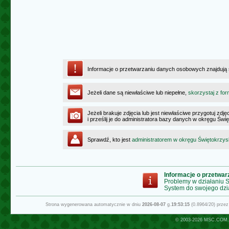
Informacje o przetwarzaniu danych osobowych znajdują
Jeżeli dane są niewłaściwe lub niepełne,
skorzystaj z for
Jeżeli brakuje zdjęcia lub jest niewłaściwe przygotuj zd
i prześlij je do administratora bazy danych w okręgu Świ
Sprawdź, kto jest
administratorem w okręgu Świętokrzy
Informacje o przetwa
Problemy w działaniu
System do swojego dzi
Strona wygenerowana automatycznie w dniu
2026-08-07
g.
19:53:15
(0.8964/20) prze
© 2003-2026
MSC.COM.