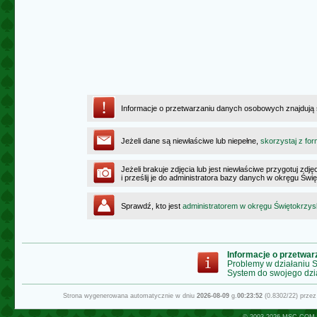
Informacje o przetwarzaniu danych osobowych znajdują
Jeżeli dane są niewłaściwe lub niepełne,
skorzystaj z for
Jeżeli brakuje zdjęcia lub jest niewłaściwe przygotuj zd
i prześlij je do administratora bazy danych w okręgu Świ
Sprawdź, kto jest
administratorem w okręgu Świętokrzy
Informacje o przetwa
Problemy w działaniu
System do swojego dzi
Strona wygenerowana automatycznie w dniu
2026-08-09
g.
00:23:52
(0.8302/22) prze