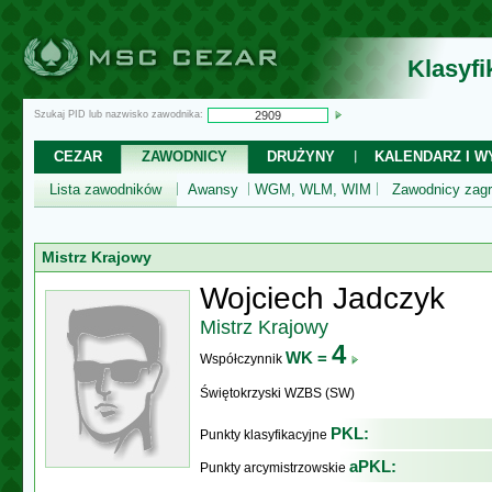
Klasyf
Szukaj PID lub nazwisko zawodnika:
CEZAR
ZAWODNICY
DRUŻYNY
KALENDARZ I WY
Lista zawodników
Awansy
WGM, WLM, WIM
Zawodnicy zagr
Mistrz Krajowy
Wojciech Jadczyk
Mistrz Krajowy
4
WK =
Współczynnik
Świętokrzyski WZBS (SW)
PKL:
Punkty klasyfikacyjne
aPKL:
Punkty arcymistrzowskie