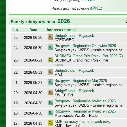
Punkty klasyfikacyjne
aPKL:
Punkty arcymistrzowskie
2026
Punkty zdobyte w roku
Lp.
Data
Impreza / turniej
BridgeSpider - Pajączek
25.
2026-06-30
CZERWIEC
Rozgrywki Regionalne Czerwiec 2026
24.
2026-06-30
Świętokrzyski WZBS - turnieje regionalne
BUDIMEX Grand Prix Polski Par 2026 (7)
23.
2026-06-21
BUDIMEX Grand Prix Polski Par
Radom
BridgeSpider - Pajączek
22.
2026-05-31
MAJ
Rozgrywki Regionalne Maj 2026
21.
2026-05-31
Świętokrzyski WZBS - turnieje regionalne
BridgeSpider - Pajączek
20.
2026-04-30
KWIECIEŃ
Rozgrywki Regionalne Kwiecień 2026
19.
2026-04-30
Świętokrzyski WZBS - turnieje regionalne
Rozgrywki Regionalne Kwiecień 2026
18.
2026-04-30
Mazowiecki WZBS - Radom
KMP na maxy - termin kwietniowy
17.
2026-04-13
KMP - kwiecień