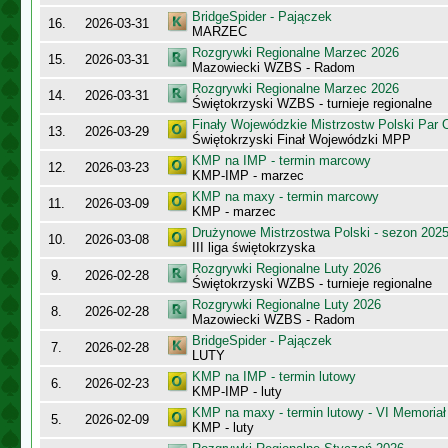
BridgeSpider - Pajączek
16.
2026-03-31
MARZEC
Rozgrywki Regionalne Marzec 2026
15.
2026-03-31
Mazowiecki WZBS - Radom
Rozgrywki Regionalne Marzec 2026
14.
2026-03-31
Świętokrzyski WZBS - turnieje regionalne
Finały Wojewódzkie Mistrzostw Polski Par
13.
2026-03-29
Świętokrzyski Finał Wojewódzki MPP
KMP na IMP - termin marcowy
12.
2026-03-23
KMP-IMP - marzec
KMP na maxy - termin marcowy
11.
2026-03-09
KMP - marzec
Drużynowe Mistrzostwa Polski - sezon 202
10.
2026-03-08
III liga świętokrzyska
Rozgrywki Regionalne Luty 2026
9.
2026-02-28
Świętokrzyski WZBS - turnieje regionalne
Rozgrywki Regionalne Luty 2026
8.
2026-02-28
Mazowiecki WZBS - Radom
BridgeSpider - Pajączek
7.
2026-02-28
LUTY
KMP na IMP - termin lutowy
6.
2026-02-23
KMP-IMP - luty
KMP na maxy - termin lutowy - VI Memoriał
5.
2026-02-09
KMP - luty