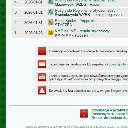
Rozgrywki Regionalne Styczeń 2026
4.
2026-01-31
Mazowiecki WZBS - Radom
Rozgrywki Regionalne Styczeń 2026
3.
2026-01-31
Świętokrzyski WZBS - turnieje regionalne
BridgeSpider - Pajączek
2.
2026-01-31
STYCZEŃ
KMP na IMP - termin styczniowy
1.
2026-01-26
KMP-IMP - styczeń
Informacje o przetwarzaniu danych osobowych znajdują
Jeżeli dane są niewłaściwe lub niepełne,
skorzystaj z for
Jeżeli brakuje zdjęcia lub jest niewłaściwe przygotuj zd
i prześlij je do administratora bazy danych w okręgu Świ
Sprawdź, kto jest
administratorem w okręgu Świętokrzy
Informacje o przetwa
Problemy w działaniu
System do swojego dzi
Strona wygenerowana automatycznie w dniu
2026-08-06
g.
13:24:36
(1.2804/23) prze