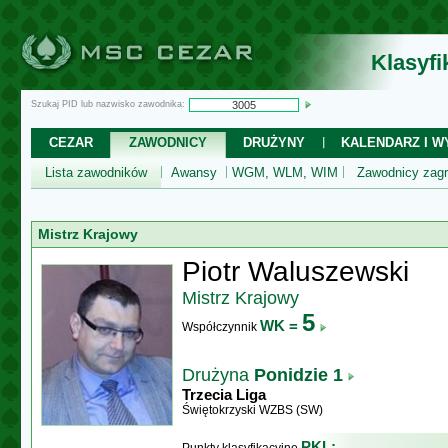
Klasyf
Szukaj PID lub nazwisko zawodnika:
CEZAR
ZAWODNICY
DRUŻYNY
KALENDARZ I WY
Lista zawodników
Awansy
WGM, WLM, WIM
Zawodnicy zagr
Mistrz Krajowy
Piotr Waluszewski
Mistrz Krajowy
5
WK =
Współczynnik
Drużyna
Ponidzie 1
Trzecia Liga
Świętokrzyski WZBS (SW)
PKL: