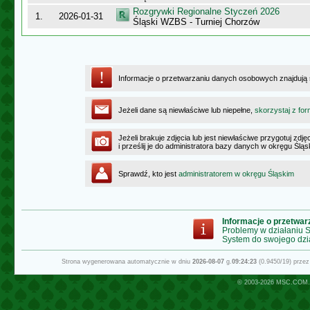
Rozgrywki Regionalne Styczeń 2026
1.
2026-01-31
Śląski WZBS - Turniej Chorzów
Informacje o przetwarzaniu danych osobowych znajdują
Jeżeli dane są niewłaściwe lub niepełne,
skorzystaj z for
Jeżeli brakuje zdjęcia lub jest niewłaściwe przygotuj zd
i prześlij je do administratora bazy danych w okręgu Ślą
Sprawdź, kto jest
administratorem w okręgu Śląskim
Informacje o przetwa
Problemy w działaniu
System do swojego dzi
Strona wygenerowana automatycznie w dniu
2026-08-07
g.
09:24:23
(0.9450/19) prze
© 2003-2026
MSC.COM.