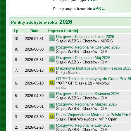
Punkty klasyfikacyjne
aPKL:
Punkty arcymistrzowskie
2026
Punkty zdobyte w roku
Lp.
Data
Impreza / turniej
Rozgrywki Regionalne Lipiec 2026
10.
2026-07-31
Śląski WZBS - Chorzów - MORiS
Rozgrywki Regionalne Czerwiec 2026
9.
2026-06-30
Śląski WZBS - Chorzów - CIM
Rozgrywki Regionalne Maj 2026
8.
2026-05-31
Śląski WZBS - Chorzów - CIM
Drużynowe Mistrzostwa Polski - sezon 202
7.
2026-05-16
III liga Śląska
OTP** Turniej eliminacyjny do Grand Prix Ś
6.
2026-05-10
**OTP GP Śląska (2) - Mikołów
Mikołów
Rozgrywki Regionalne Kwiecień 2026
5.
2026-04-30
Śląski WZBS - Chorzów - CIM
Rozgrywki Regionalne Marzec 2026
4.
2026-03-31
Śląski WZBS - Chorzów - CIM
Finały Wojewódzkie Mistrzostw Polski Par
3.
2026-03-30
Śląski Finał Wojewódzki MPP Open
Rozgrywki Regionalne Luty 2026
2.
2026-02-28
Śląski WZBS - Chorzów - CIM