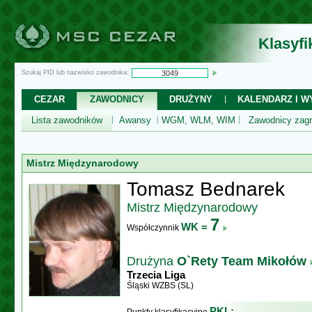
Klasyf
Szukaj PID lub nazwisko zawodnika:
CEZAR
ZAWODNICY
DRUŻYNY
KALENDARZ I WY
Lista zawodników
Awansy
WGM, WLM, WIM
Zawodnicy zagr
Mistrz Międzynarodowy
Tomasz Bednarek
Mistrz Międzynarodowy
7
WK =
Współczynnik
Drużyna
O`Rety Team Mikołów
Trzecia Liga
Śląski WZBS (SL)
PKL: