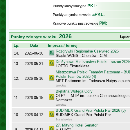
PKL:
Punkty klasyfikacyjne
aPKL:
Punkty arcymistrzowskie
PM:
Krajowe punkty mistrzowskie
2026
Punkty zdobyte w roku
Łączn
Lp.
Data
Impreza / turniej
Rozgrywki Regionalne Czerwiec 2026
14.
2026-06-30
Śląski WZBS - Chorzów - CIM
Drużynowe Mistrzostwa Polski - sezon 202
13.
2026-05-31
LOTTO Ekstraklasa
Mistrzostwa Polski Teamów Pattonem - BU
Polski Teamów 2026 (4)
12.
2026-05-16
MPT Pattonem im. Tadeusza Hutyry o puch
Wrocław
Błękitna Wstęga Odry
OTP* - I MTP im. Leszka Chrzanowskiego 
11.
2026-05-15
Normazet
Wrocław
BUDIMEX Grand Prix Polski Par 2026 (3)
10.
2026-04-12
BUDIMEX Grand Prix Polski Par
Starachowice
27. Mityng Hotel Senator
9.
2026-04-11
5. OTP**