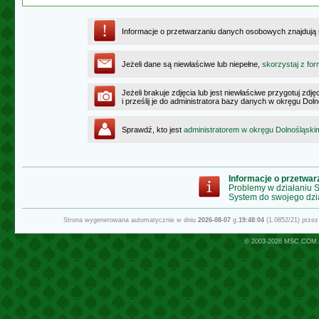
Informacje o przetwarzaniu danych osobowych znajdują
Jeżeli dane są niewłaściwe lub niepełne,
skorzystaj z for
Jeżeli brakuje zdjęcia lub jest niewłaściwe przygotuj zd
i prześlij je do administratora bazy danych w okręgu Dol
Sprawdź, kto jest
administratorem w okręgu Dolnośląski
Informacje o przetwa
Problemy w działaniu
System do swojego dzi
Strona wygenerowana automatycznie w dniu
2026-08-07
g.
19:48:04
(1.0852/21) prze
© 2003-2026
MSC.COM.