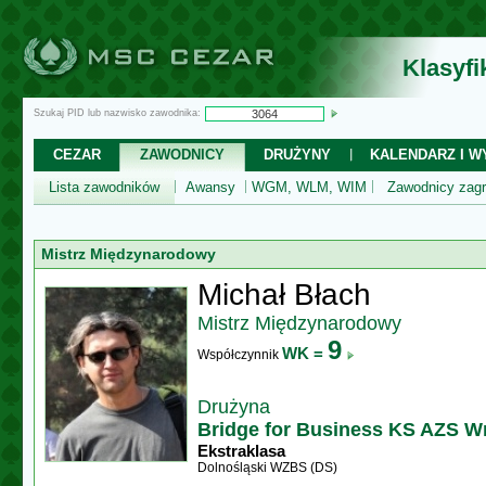
Klasyf
Szukaj PID lub nazwisko zawodnika:
CEZAR
ZAWODNICY
DRUŻYNY
KALENDARZ I WY
Lista zawodników
Awansy
WGM, WLM, WIM
Zawodnicy zagr
Mistrz Międzynarodowy
Michał Błach
Mistrz Międzynarodowy
9
WK =
Współczynnik
Drużyna
Bridge for Business KS AZS Wra
Ekstraklasa
Dolnośląski WZBS (DS)