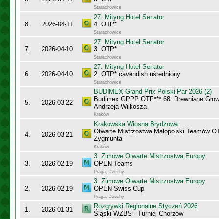
Starachowice
27. Mityng Hotel Senator
8.
2026-04-11
4. OTP*
Starachowice
27. Mityng Hotel Senator
7.
2026-04-10
3. OTP*
Starachowice
27. Mityng Hotel Senator
6.
2026-04-10
2. OTP* cavendish uśredniony
Starachowice
BUDIMEX Grand Prix Polski Par 2026 (2)
Budimex GPPP OTP*** 68. Drewniane Głowy
5.
2026-03-22
Andrzeja Wilkosza
Kraków
Krakowska Wiosna Brydżowa
Otwarte Mistrzostwa Małopolski Teamów O
4.
2026-03-21
Zygmunta
Kraków
3. Zimowe Otwarte Mistrzostwa Europy
3.
2026-02-19
OPEN Teams
Praga, Czechy
3. Zimowe Otwarte Mistrzostwa Europy
2.
2026-02-19
OPEN Swiss Cup
Praga, Czechy
Rozgrywki Regionalne Styczeń 2026
1.
2026-01-31
Śląski WZBS - Turniej Chorzów