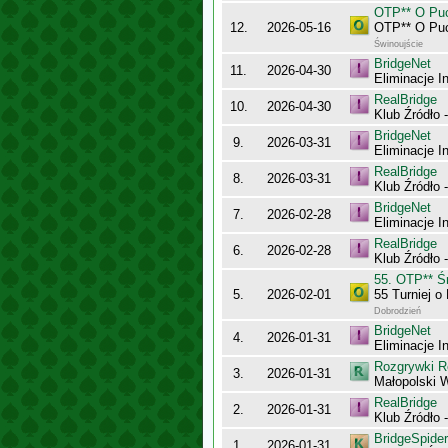
OTP** O Puc
12.
2026-05-16
OTP** O Puc
Świnoujście
BridgeNet
11.
2026-04-30
Eliminacje I
RealBridge
10.
2026-04-30
Klub Źródło 
BridgeNet
9.
2026-03-31
Eliminacje I
RealBridge
8.
2026-03-31
Klub Źródło 
BridgeNet
7.
2026-02-28
Eliminacje I
RealBridge
6.
2026-02-28
Klub Źródło -
55. OTP** Ś
5.
2026-02-01
55 Turniej o
Dobrodzień
BridgeNet
4.
2026-01-31
Eliminacje I
Rozgrywki R
3.
2026-01-31
Małopolski 
RealBridge
2.
2026-01-31
Klub Źródło 
BridgeSpider
1.
2026-01-31