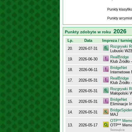
Punkty klasyfi
Punkty arcymis
2026
Punkty zdobyte w roku
Lp.
Data
Impreza / turnie
Rozgrywki R
20.
2026-07-31
Lubuski WZB
RealBridge
19.
2026-06-30
Klub Źródło 
BridgeNet
18.
2026-06-11
Internetowe 
RealBridge
17.
2026-05-31
Klub Źródło 
Rozgrywki R
16.
2026-05-31
Małopolski 
BridgeNet
15.
2026-05-31
Eliminacje I
BridgeSpider
14.
2026-05-31
MAJ
OTP** Memor
13.
2026-05-17
OTP** Memor
Świnoujście