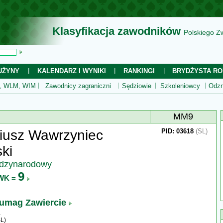
Klasyfikacja zawodników
Polskiego Z
UŻYNY
KALENDARZ I WYNIKI
RANKINGI
BRYDŻYSTA RO
 WLM, WIM
Zawodnicy zagraniczni
Sędziowie
Szkoleniowcy
Odzn
MM9
iusz Wawrzyniec
PID: 03618
(SL)
ki
ędzynarodowy
9
WK =
umag Zawiercie
L)