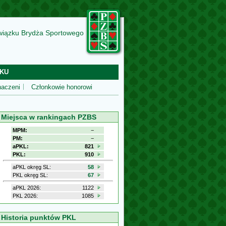
wiązku Brydża Sportowego
KU
aczeni
Członkowie honorowi
Miejsca w rankingach PZBS
MPM:
−
PM:
−
aPKL:
821
PKL:
910
aPKL okręg SL:
58
PKL okręg SL:
67
aPKL 2026:
1122
PKL 2026:
1085
Historia punktów PKL