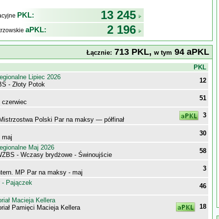
13 245
PKL:
kacyjne
2 196
aPKL:
trzowskie
713 PKL,
94 aPKL
Łącznie:
w tym
j
PKL
egionalne Lipiec 2026
12
S - Złoty Potok
51
- czerwiec
3
Mistrzostwa Polski Par na maksy — półfinał
30
- maj
egionalne Maj 2026
58
WZBS - Wczasy brydżowe - Świnoujście
3
ntern. MP Par na maksy - maj
 - Pajączek
46
iał Macieja Kellera
18
iał Pamięci Macieja Kellera