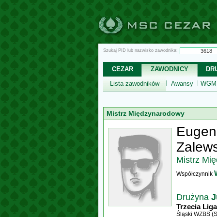
Szukaj PID lub nazwisko zawodnika:
CEZAR
ZAWODNICY
DR
Lista zawodników
Awansy
WGM,
Mistrz Międzynarodowy
Eugen
Zalews
Mistrz Mi
Współczynnik
Drużyna
J
Trzecia Liga
Śląski WZBS (S