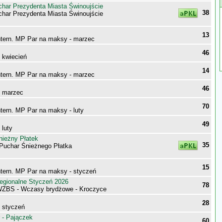
har Prezydenta Miasta Świnoujście
38
har Prezydenta Miasta Świnoujście
13
ntern. MP Par na maksy - marzec
46
- kwiecień
14
ntern. MP Par na maksy - marzec
46
- marzec
70
ntern. MP Par na maksy - luty
49
 luty
nieżny Płatek
35
 Puchar Śnieżnego Płatka
15
ntern. MP Par na maksy - styczeń
egionalne Styczeń 2026
78
WZBS - Wczasy brydżowe - Kroczyce
28
- styczeń
 - Pajączek
60