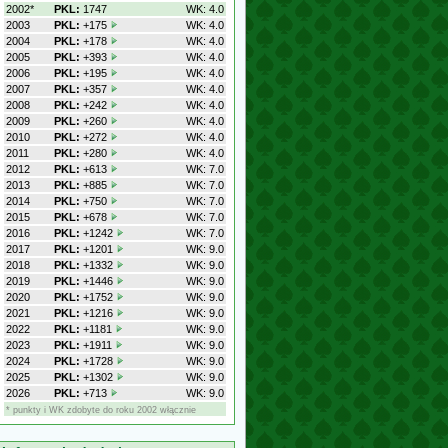
2002*
PKL:
1747
WK: 4.0
2003
PKL:
+175
WK: 4.0
2004
PKL:
+178
WK: 4.0
2005
PKL:
+393
WK: 4.0
2006
PKL:
+195
WK: 4.0
2007
PKL:
+357
WK: 4.0
2008
PKL:
+242
WK: 4.0
2009
PKL:
+260
WK: 4.0
2010
PKL:
+272
WK: 4.0
2011
PKL:
+280
WK: 4.0
2012
PKL:
+613
WK: 7.0
2013
PKL:
+885
WK: 7.0
2014
PKL:
+750
WK: 7.0
2015
PKL:
+678
WK: 7.0
2016
PKL:
+1242
WK: 7.0
2017
PKL:
+1201
WK: 9.0
2018
PKL:
+1332
WK: 9.0
2019
PKL:
+1446
WK: 9.0
2020
PKL:
+1752
WK: 9.0
2021
PKL:
+1216
WK: 9.0
2022
PKL:
+1181
WK: 9.0
2023
PKL:
+1911
WK: 9.0
2024
PKL:
+1728
WK: 9.0
2025
PKL:
+1302
WK: 9.0
2026
PKL:
+713
WK: 9.0
* punkty i WK zdobyte do roku 2002 włącznie