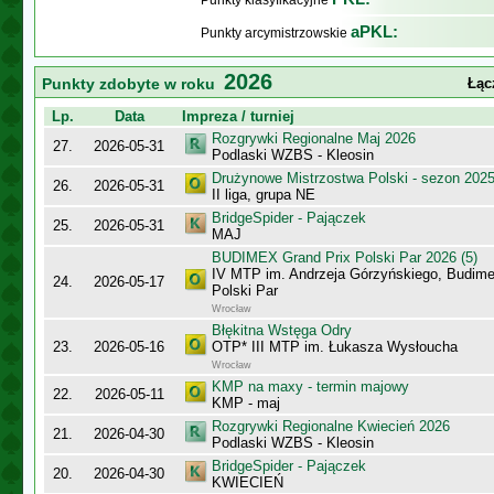
Punkty klasyfikacyjne
aPKL:
Punkty arcymistrzowskie
2026
Punkty zdobyte w roku
Łąc
Lp.
Data
Impreza / turniej
Rozgrywki Regionalne Maj 2026
27.
2026-05-31
Podlaski WZBS - Kleosin
Drużynowe Mistrzostwa Polski - sezon 202
26.
2026-05-31
II liga, grupa NE
BridgeSpider - Pajączek
25.
2026-05-31
MAJ
BUDIMEX Grand Prix Polski Par 2026 (5)
IV MTP im. Andrzeja Górzyńskiego, Budime
24.
2026-05-17
Polski Par
Wrocław
Błękitna Wstęga Odry
23.
2026-05-16
OTP* III MTP im. Łukasza Wysłoucha
Wrocław
KMP na maxy - termin majowy
22.
2026-05-11
KMP - maj
Rozgrywki Regionalne Kwiecień 2026
21.
2026-04-30
Podlaski WZBS - Kleosin
BridgeSpider - Pajączek
20.
2026-04-30
KWIECIEŃ