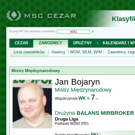
Klasyf
Szukaj PID lub nazwisko zawodnika:
CEZAR
ZAWODNICY
DRUŻYNY
KALENDARZ I WY
Lista zawodników
Awansy
WGM, WLM, WIM
Zawodnicy zagr
Mistrz Międzynarodowy
Jan Bojaryn
Mistrz Międzynarodowy
7
WK =
Współczynnik
Drużyna
BALANS MIRBROKER
Druga Liga
Podlaski WZBS (PD)
PKL: