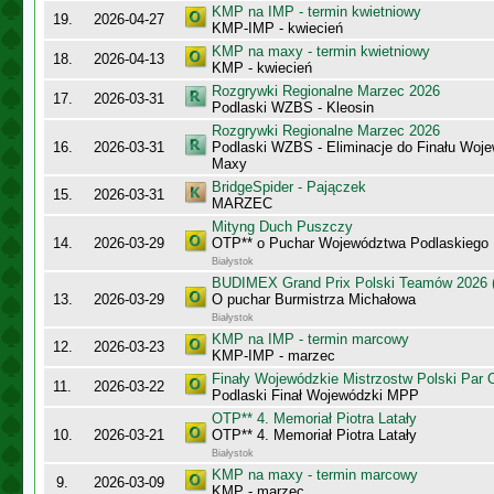
KMP na IMP - termin kwietniowy
19.
2026-04-27
KMP-IMP - kwiecień
KMP na maxy - termin kwietniowy
18.
2026-04-13
KMP - kwiecień
Rozgrywki Regionalne Marzec 2026
17.
2026-03-31
Podlaski WZBS - Kleosin
Rozgrywki Regionalne Marzec 2026
16.
2026-03-31
Podlaski WZBS - Eliminacje do Finału Wo
Maxy
BridgeSpider - Pajączek
15.
2026-03-31
MARZEC
Mityng Duch Puszczy
14.
2026-03-29
OTP** o Puchar Województwa Podlaskiego
Białystok
BUDIMEX Grand Prix Polski Teamów 2026 (
13.
2026-03-29
O puchar Burmistrza Michałowa
Białystok
KMP na IMP - termin marcowy
12.
2026-03-23
KMP-IMP - marzec
Finały Wojewódzkie Mistrzostw Polski Par
11.
2026-03-22
Podlaski Finał Wojewódzki MPP
OTP** 4. Memoriał Piotra Latały
10.
2026-03-21
OTP** 4. Memoriał Piotra Latały
Białystok
KMP na maxy - termin marcowy
9.
2026-03-09
KMP - marzec