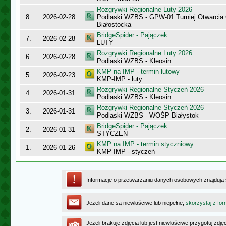
Rozgrywki Regionalne Luty 2026
8.
2026-02-28
Podlaski WZBS - GPW-01 Turniej Otwarcia
Białostocka
BridgeSpider - Pajączek
7.
2026-02-28
LUTY
Rozgrywki Regionalne Luty 2026
6.
2026-02-28
Podlaski WZBS - Kleosin
KMP na IMP - termin lutowy
5.
2026-02-23
KMP-IMP - luty
Rozgrywki Regionalne Styczeń 2026
4.
2026-01-31
Podlaski WZBS - Kleosin
Rozgrywki Regionalne Styczeń 2026
3.
2026-01-31
Podlaski WZBS - WOŚP Białystok
BridgeSpider - Pajączek
2.
2026-01-31
STYCZEŃ
KMP na IMP - termin styczniowy
1.
2026-01-26
KMP-IMP - styczeń
Informacje o przetwarzaniu danych osobowych znajdują
Jeżeli dane są niewłaściwe lub niepełne,
skorzystaj z for
Jeżeli brakuje zdjęcia lub jest niewłaściwe przygotuj zd