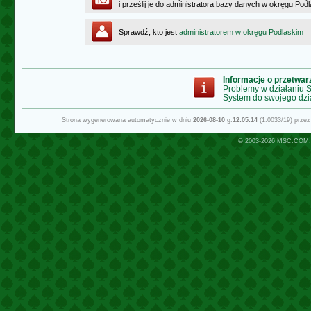
i prześlij je do administratora bazy danych w okręgu Pod
Sprawdź, kto jest
administratorem w okręgu Podlaskim
Informacje o przetwa
Problemy w działaniu
System do swojego dzi
Strona wygenerowana automatycznie w dniu
2026-08-10
g.
12:05:14
(1.0033/19) prze
© 2003-2026
MSC.COM.