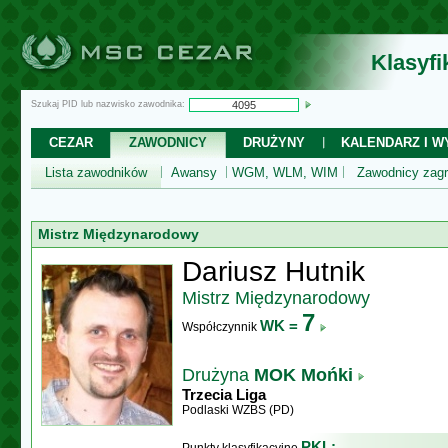
Klasyf
Szukaj PID lub nazwisko zawodnika:
CEZAR
ZAWODNICY
DRUŻYNY
KALENDARZ I WY
Lista zawodników
Awansy
WGM, WLM, WIM
Zawodnicy zagr
Mistrz Międzynarodowy
Dariusz Hutnik
Mistrz Międzynarodowy
7
WK =
Współczynnik
Drużyna
MOK Mońki
Trzecia Liga
Podlaski WZBS (PD)
PKL: