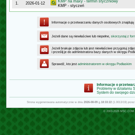
KMP na maxy - termin styczniowy
1.
2026-01-12
KMP - styczeń
Informacje o przetwarzaniu danych osobowych znajdują
Jeżeli dane są niewłaściwe lub niepełne,
skorzystaj z for
Jeżeli brakuje zdjęcia lub jest niewłaściwe przygotuj zd
i prześlij je do administratora bazy danych w okręgu Pod
Sprawdź, kto jest
administratorem w okręgu Podlaskim
Informacje o przetwa
Problemy w działaniu
System do swojego dzi
Strona wygenerowana automatycznie w dniu
2026-08-09
g.
18:33:22
(1.0013/19) prze
© 2003-2026
MSC.COM.