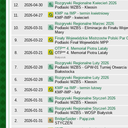
Rozgrywki Regionalne Kwiecień 2026
12.
2026-04-30
Podlaski WZBS - Kleosin
KMP na IMP - termin kwietniowy
11.
2026-04-27
KMP-IMP - kwiecień
Rozgrywki Regionalne Marzec 2026
10.
2026-03-31
Podlaski WZBS - Eliminacje do Finału Wo
Maxy
Finały Wojewódzkie Mistrzostw Polski Par
9.
2026-03-22
Podlaski Finał Wojewódzki MPP
OTP** 4. Memoriał Piotra Latały
8.
2026-03-21
OTP** 4. Memoriał Piotra Latały
Białystok
Rozgrywki Regionalne Luty 2026
7.
2026-02-28
Podlaski WZBS - GPW-01 Turniej Otwarcia
Białostocka
Rozgrywki Regionalne Luty 2026
6.
2026-02-28
Podlaski WZBS - Kleosin
KMP na IMP - termin lutowy
5.
2026-02-23
KMP-IMP - luty
Rozgrywki Regionalne Styczeń 2026
4.
2026-01-31
Podlaski WZBS - Kleosin
Rozgrywki Regionalne Styczeń 2026
3.
2026-01-31
Podlaski WZBS - WOŚP Białystok
BridgeSpider - Pajączek
2.
2026-01-31
STYCZEŃ