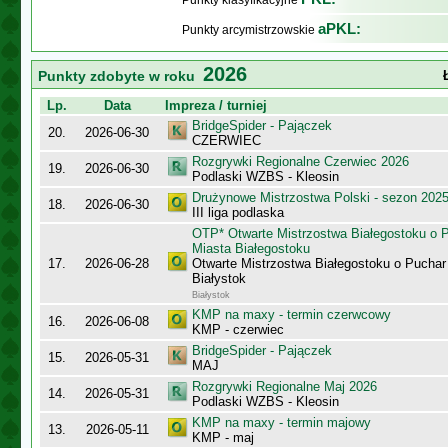
Punkty klasyfikacyjne
aPKL:
Punkty arcymistrzowskie
2026
Punkty zdobyte w roku
Lp.
Data
Impreza / turniej
BridgeSpider - Pajączek
20.
2026-06-30
CZERWIEC
Rozgrywki Regionalne Czerwiec 2026
19.
2026-06-30
Podlaski WZBS - Kleosin
Drużynowe Mistrzostwa Polski - sezon 202
18.
2026-06-30
III liga podlaska
OTP* Otwarte Mistrzostwa Białegostoku o 
Miasta Białegostoku
17.
2026-06-28
Otwarte Mistrzostwa Białegostoku o Puchar
Białystok
Białystok
KMP na maxy - termin czerwcowy
16.
2026-06-08
KMP - czerwiec
BridgeSpider - Pajączek
15.
2026-05-31
MAJ
Rozgrywki Regionalne Maj 2026
14.
2026-05-31
Podlaski WZBS - Kleosin
KMP na maxy - termin majowy
13.
2026-05-11
KMP - maj