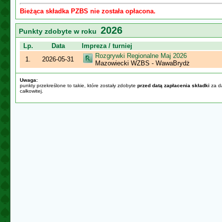
Bieżąca składka PZBS nie została opłacona.
2026
Punkty zdobyte w roku
Lp.
Data
Impreza / turniej
Rozgrywki Regionalne Maj 2026
1.
2026-05-31
Mazowiecki WZBS - WawaBrydż
Uwaga:
punkty przekreślone to takie, które zostały zdobyte
przed datą zapłacenia składki
za da
całkowitej.