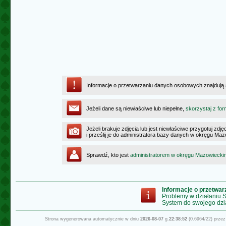
Informacje o przetwarzaniu danych osobowych znajdują
Jeżeli dane są niewłaściwe lub niepełne,
skorzystaj z for
Jeżeli brakuje zdjęcia lub jest niewłaściwe przygotuj zd
i prześlij je do administratora bazy danych w okręgu Ma
Sprawdź, kto jest
administratorem w okręgu Mazowiecki
Informacje o przetwa
Problemy w działaniu
System do swojego dzi
Strona wygenerowana automatycznie w dniu
2026-08-07
g.
22:38:52
(0.6964/22) prze