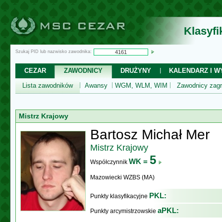
Klasyf
Szukaj PID lub nazwisko zawodnika:
CEZAR
ZAWODNICY
DRUŻYNY
KALENDARZ I WY
Lista zawodników
Awansy
WGM, WLM, WIM
Zawodnicy zagr
Mistrz Krajowy
Bartosz Michał Mer
Mistrz Krajowy
5
WK =
Współczynnik
Mazowiecki WZBS (MA)
PKL:
Punkty klasyfikacyjne
aPKL:
Punkty arcymistrzowskie