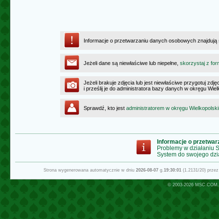
Informacje o przetwarzaniu danych osobowych znajdują
Jeżeli dane są niewłaściwe lub niepełne,
skorzystaj z for
Jeżeli brakuje zdjęcia lub jest niewłaściwe przygotuj zd
i prześlij je do administratora bazy danych w okręgu Wie
Sprawdź, kto jest
administratorem w okręgu Wielkopolsk
Informacje o przetwa
Problemy w działaniu
System do swojego dzi
Strona wygenerowana automatycznie w dniu
2026-08-07
g.
19:30:01
(1.2131/20) prze
© 2003-2026
MSC.COM.