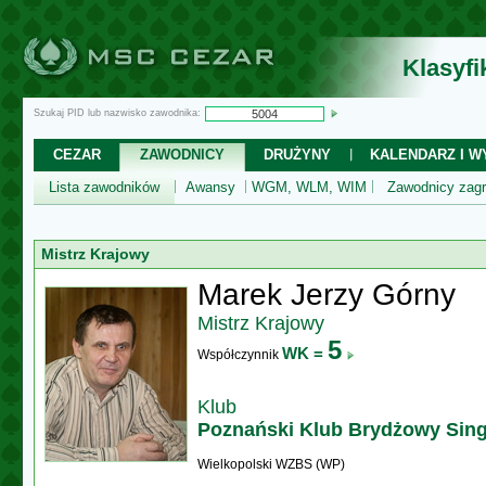
Klasyf
Szukaj PID lub nazwisko zawodnika:
CEZAR
ZAWODNICY
DRUŻYNY
KALENDARZ I WY
Lista zawodników
Awansy
WGM, WLM, WIM
Zawodnicy zagr
Mistrz Krajowy
Marek Jerzy Górny
Mistrz Krajowy
5
WK =
Współczynnik
Klub
Poznański Klub Brydżowy Sing
Wielkopolski WZBS (WP)