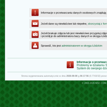
Informacje o przetwarzaniu danych osobowych znajdują
Jeżeli dane są niewłaściwe lub niepełne,
skorzystaj z for
Jeżeli brakuje zdjęcia lub jest niewłaściwe przygotuj zd
i prześlij je do administratora bazy danych w okręgu Łód
Sprawdź, kto jest
administratorem w okręgu Łódzkim
Informacje o przetwa
Problemy w działaniu
System do swojego dzi
Strona wygenerowana automatycznie w dniu
2026-08-08
g.
06:17:56
(0.7743/32) prze
© 2003-2026
MSC.COM.