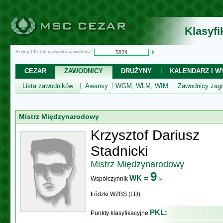
Klasyf
Szukaj PID lub nazwisko zawodnika:
CEZAR
ZAWODNICY
DRUŻYNY
KALENDARZ I WY
Lista zawodników
Awansy
WGM, WLM, WIM
Zawodnicy zagr
Mistrz Międzynarodowy
Krzysztof Dariusz
Stadnicki
Mistrz Międzynarodowy
9
WK =
Współczynnik
Łódzki WZBS (LD)
PKL:
Punkty klasyfikacyjne