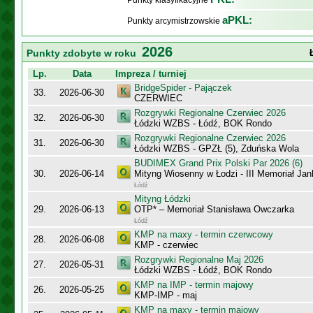
Punkty klasyfikacyjne
aPKL:
Punkty arcymistrzowskie
2026
Punkty zdobyte w roku
Lp.
Data
Impreza / turniej
BridgeSpider - Pajączek
33.
2026-06-30
CZERWIEC
Rozgrywki Regionalne Czerwiec 2026
32.
2026-06-30
Łódzki WZBS - Łódź, BOK Rondo
Rozgrywki Regionalne Czerwiec 2026
31.
2026-06-30
Łódzki WZBS - GPZŁ (5), Zduńska Wola
BUDIMEX Grand Prix Polski Par 2026 (6)
30.
2026-06-14
Mityng Wiosenny w Łodzi - III Memoriał J
Łódź
Mityng Łódzki
29.
2026-06-13
OTP* – Memoriał Stanisława Owczarka
Łódź
KMP na maxy - termin czerwcowy
28.
2026-06-08
KMP - czerwiec
Rozgrywki Regionalne Maj 2026
27.
2026-05-31
Łódzki WZBS - Łódź, BOK Rondo
KMP na IMP - termin majowy
26.
2026-05-25
KMP-IMP - maj
KMP na maxy - termin majowy