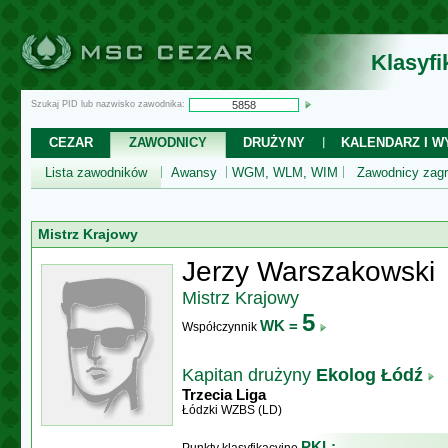
Klasyf
Szukaj PID lub nazwisko zawodnika:
CEZAR
ZAWODNICY
DRUŻYNY
KALENDARZ I WY
Lista zawodników
Awansy
WGM, WLM, WIM
Zawodnicy zagr
Mistrz Krajowy
Jerzy Warszakowski
Mistrz Krajowy
5
WK =
Współczynnik
Kapitan drużyny
Ekolog Łódź
Trzecia Liga
Łódzki WZBS (LD)
PKL: