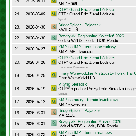
25.
2026-05-11
KMP - maj
OTP* Grand Prix Ziemi Łódzkiej
24.
2026-05-09
OTP* Grand Prix Ziemi Łódzkiej
Ujazd
BridgeSpider - Pajączek
23.
2026-04-30
KWIECIEŃ
Rozgrywki Regionalne Kwiecień 2026
22.
2026-04-30
Łódzki WZBS - Łódź, BOK Rondo
KMP na IMP - termin kwietniowy
21.
2026-04-27
KMP-IMP - kwiecień
OTP* Grand Prix Ziemi Łódzkiej
20.
2026-04-26
OTP* Grand Prix Ziemi Łódzkiej
Tomaszów Mazowiecki
Finały Wojewódzkie Mistrzostw Polski Par
19.
2026-04-25
Finał Wojewódzki LD
Mityng Sieradzki
18.
2026-04-19
OTP** o puchar Prezydenta Sieradza i nagr
Sieradz
KMP na maxy - termin kwietniowy
17.
2026-04-13
KMP - kwiecień
BridgeSpider - Pajączek
16.
2026-03-31
MARZEC
Rozgrywki Regionalne Marzec 2026
15.
2026-03-31
Łódzki WZBS - Łódź, BOK Rondo
KMP na IMP - termin marcowy
14.
2026-03-23