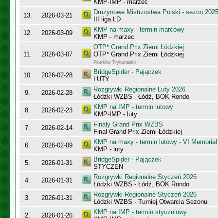
KMP-IMP - marzec
Drużynowe Mistrzostwa Polski - sezon 202
13.
2026-03-21
III liga LD
KMP na maxy - termin marcowy
12.
2026-03-09
KMP - marzec
OTP* Grand Prix Ziemi Łódzkiej
11.
2026-03-07
OTP* Grand Prix Ziemi Łódzkiej
Piotrków Trybunalski
BridgeSpider - Pajączek
10.
2026-02-28
LUTY
Rozgrywki Regionalne Luty 2026
9.
2026-02-28
Łódzki WZBS - Łódź, BOK Rondo
KMP na IMP - termin lutowy
8.
2026-02-23
KMP-IMP - luty
Finały Grand Prix WZBS
7.
2026-02-14
Finał Grand Prix Ziemi Łódzkiej
KMP na maxy - termin lutowy - VI Memoriał
6.
2026-02-09
KMP - luty
BridgeSpider - Pajączek
5.
2026-01-31
STYCZEŃ
Rozgrywki Regionalne Styczeń 2026
4.
2026-01-31
Łódzki WZBS - Łódź, BOK Rondo
Rozgrywki Regionalne Styczeń 2026
3.
2026-01-31
Łódzki WZBS - Turniej Otwarcia Sezonu
KMP na IMP - termin styczniowy
2.
2026-01-26