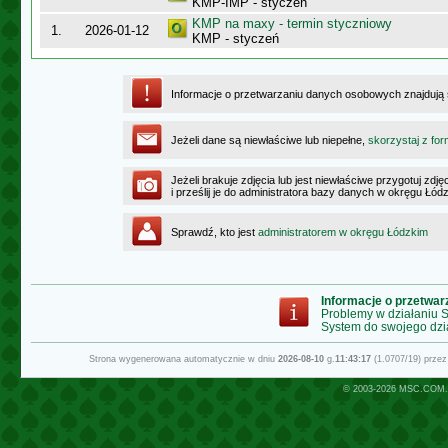
KMP-IMP - styczeń
KMP na maxy - termin styczniowy
1.
2026-01-12
KMP - styczeń
Informacje o przetwarzaniu danych osobowych znajdują
Jeżeli dane są niewłaściwe lub niepełne,
skorzystaj z for
Jeżeli brakuje zdjęcia lub jest niewłaściwe przygotuj zd
i prześlij je do administratora bazy danych w okręgu Łód
Sprawdź, kto jest
administratorem w okręgu Łódzkim
Informacje o przetwa
Problemy w działaniu
System do swojego dzi
Strona wygenerowana automatycznie w dniu
2026-08-10
g.
11:43:17
(1.0707/19) prze
© 2003-2026
MSC.COM.