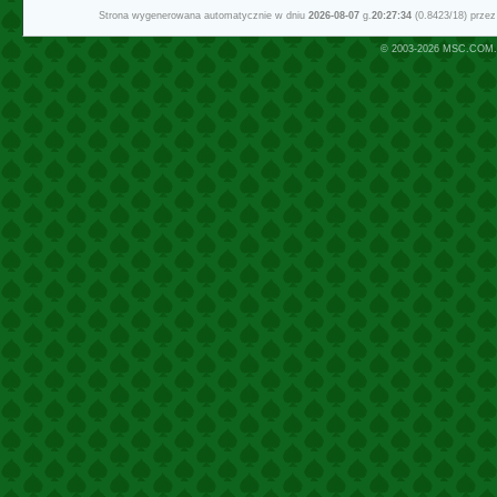
Strona wygenerowana automatycznie w dniu
2026-08-07
g.
20:27:34
(0.8423/18) prze
© 2003-2026
MSC.COM.