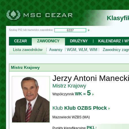
Klasyf
Szukaj PID lub nazwisko zawodnika:
CEZAR
ZAWODNICY
DRUŻYNY
KALENDARZ I WY
Lista zawodników
Awansy
WGM, WLM, WIM
Zawodnicy zagr
Mistrz Krajowy
Jerzy Antoni Maneck
Mistrz Krajowy
5
WK =
Współczynnik
Klub
Klub OZBS Płock
Mazowiecki WZBS (MA)
PKL:
Punkty klasyfikacyjne