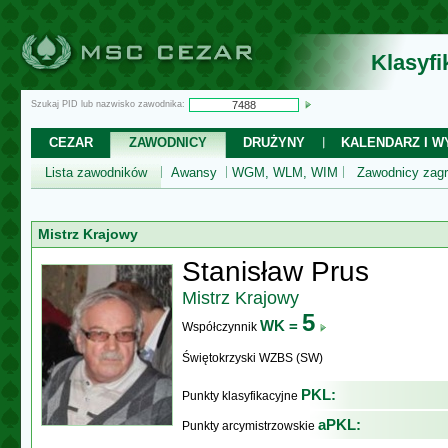
Klasyf
Szukaj PID lub nazwisko zawodnika:
CEZAR
ZAWODNICY
DRUŻYNY
KALENDARZ I WY
Lista zawodników
Awansy
WGM, WLM, WIM
Zawodnicy zagr
Mistrz Krajowy
Stanisław Prus
Mistrz Krajowy
5
WK =
Współczynnik
Świętokrzyski WZBS (SW)
PKL:
Punkty klasyfikacyjne
aPKL:
Punkty arcymistrzowskie