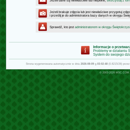
Jeżeli dane są niewłaściwe lub niepełne,
skorzystaj z for
Jeżeli brakuje zdjęcia lub jest niewłaściwe przygotuj zd
i prześlij je do administratora bazy danych w okręgu Świ
Sprawdź, kto jest
administratorem w okręgu Świętokrzy
Informacje o przetwa
Problemy w działaniu
System do swojego dzi
Strona wygenerowana automatycznie w dniu
2026-08-09
g.
03:02:48
(0.8215/26) prze
© 2003-2026
MSC.COM.