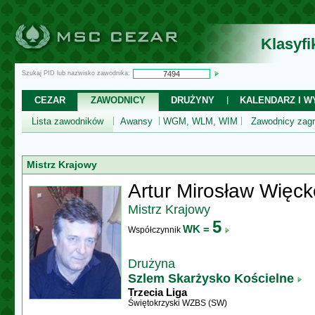
Klasyf
Szukaj PID lub nazwisko zawodnika:
CEZAR
ZAWODNICY
DRUŻYNY
KALENDARZ I WY
Lista zawodników
Awansy
WGM, WLM, WIM
Zawodnicy zagr
Mistrz Krajowy
Artur Mirosław Więc
Mistrz Krajowy
5
WK =
Współczynnik
Drużyna
Szlem Skarżysko Kościelne
Trzecia Liga
Świętokrzyski WZBS (SW)