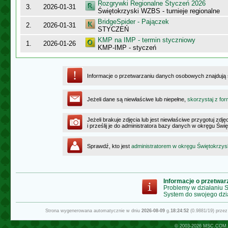
Rozgrywki Regionalne Styczeń 2026
3.
2026-01-31
Świętokrzyski WZBS - turnieje regionalne
BridgeSpider - Pajączek
2.
2026-01-31
STYCZEŃ
KMP na IMP - termin styczniowy
1.
2026-01-26
KMP-IMP - styczeń
Informacje o przetwarzaniu danych osobowych znajdują
Jeżeli dane są niewłaściwe lub niepełne,
skorzystaj z for
Jeżeli brakuje zdjęcia lub jest niewłaściwe przygotuj zd
i prześlij je do administratora bazy danych w okręgu Świ
Sprawdź, kto jest
administratorem w okręgu Świętokrzy
Informacje o przetwa
Problemy w działaniu
System do swojego dzi
Strona wygenerowana automatycznie w dniu
2026-08-09
g.
18:24:52
(0.9881/19) prze
© 2003-2026
MSC.COM.