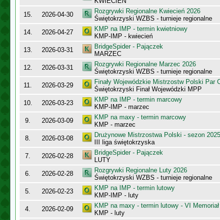
KWIECIEŃ
Rozgrywki Regionalne Kwiecień 2026
15.
2026-04-30
Świętokrzyski WZBS - turnieje regionalne
KMP na IMP - termin kwietniowy
14.
2026-04-27
KMP-IMP - kwiecień
BridgeSpider - Pajączek
13.
2026-03-31
MARZEC
Rozgrywki Regionalne Marzec 2026
12.
2026-03-31
Świętokrzyski WZBS - turnieje regionalne
Finały Wojewódzkie Mistrzostw Polski Par
11.
2026-03-29
Świętokrzyski Finał Wojewódzki MPP
KMP na IMP - termin marcowy
10.
2026-03-23
KMP-IMP - marzec
KMP na maxy - termin marcowy
9.
2026-03-09
KMP - marzec
Drużynowe Mistrzostwa Polski - sezon 202
8.
2026-03-08
III liga świętokrzyska
BridgeSpider - Pajączek
7.
2026-02-28
LUTY
Rozgrywki Regionalne Luty 2026
6.
2026-02-28
Świętokrzyski WZBS - turnieje regionalne
KMP na IMP - termin lutowy
5.
2026-02-23
KMP-IMP - luty
KMP na maxy - termin lutowy - VI Memoriał
4.
2026-02-09
KMP - luty