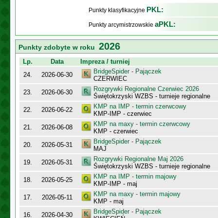
PKL:
Punkty klasyfikacyjne
aPKL:
Punkty arcymistrzowskie
2026
Punkty zdobyte w roku
Lp.
Data
Impreza / turniej
BridgeSpider - Pajączek
24.
2026-06-30
CZERWIEC
Rozgrywki Regionalne Czerwiec 2026
23.
2026-06-30
Świętokrzyski WZBS - turnieje regionalne
KMP na IMP - termin czerwcowy
22.
2026-06-22
KMP-IMP - czerwiec
KMP na maxy - termin czerwcowy
21.
2026-06-08
KMP - czerwiec
BridgeSpider - Pajączek
20.
2026-05-31
MAJ
Rozgrywki Regionalne Maj 2026
19.
2026-05-31
Świętokrzyski WZBS - turnieje regionalne
KMP na IMP - termin majowy
18.
2026-05-25
KMP-IMP - maj
KMP na maxy - termin majowy
17.
2026-05-11
KMP - maj
BridgeSpider - Pajączek
16.
2026-04-30