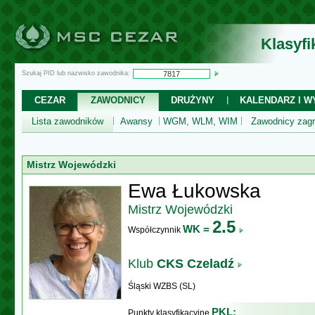
Klasyf
Szukaj PID lub nazwisko zawodnika:
CEZAR
ZAWODNICY
DRUŻYNY
KALENDARZ I WY
Lista zawodników
Awansy
WGM, WLM, WIM
Zawodnicy zagr
Mistrz Wojewódzki
Ewa Łukowska
Mistrz Wojewódzki
2.5
WK =
Współczynnik
Klub
CKS Czeladź
Śląski WZBS (SL)
PKL:
Punkty klasyfikacyjne