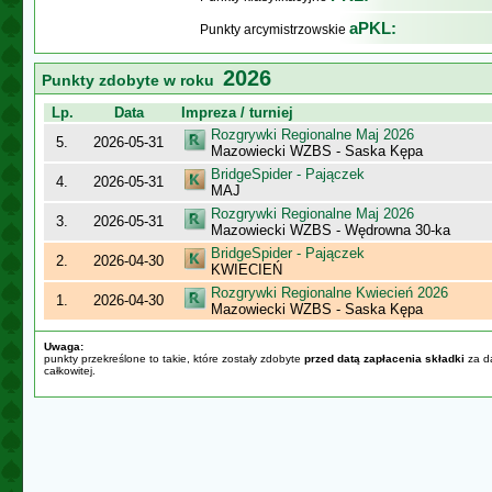
aPKL:
Punkty arcymistrzowskie
2026
Punkty zdobyte w roku
Lp.
Data
Impreza / turniej
Rozgrywki Regionalne Maj 2026
5.
2026-05-31
Mazowiecki WZBS - Saska Kępa
BridgeSpider - Pajączek
4.
2026-05-31
MAJ
Rozgrywki Regionalne Maj 2026
3.
2026-05-31
Mazowiecki WZBS - Wędrowna 30-ka
BridgeSpider - Pajączek
2.
2026-04-30
KWIECIEŃ
Rozgrywki Regionalne Kwiecień 2026
1.
2026-04-30
Mazowiecki WZBS - Saska Kępa
Uwaga:
punkty przekreślone to takie, które zostały zdobyte
przed datą zapłacenia składki
za da
całkowitej.