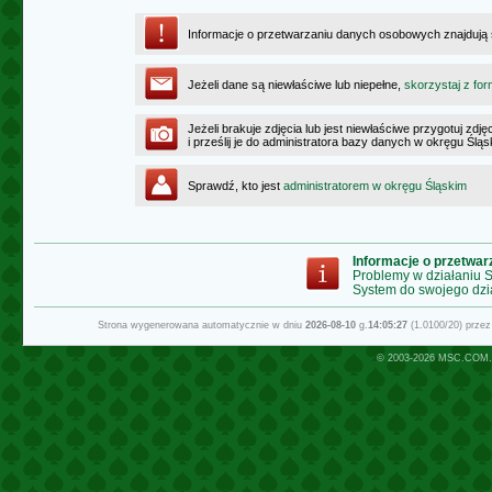
Informacje o przetwarzaniu danych osobowych znajdują
Jeżeli dane są niewłaściwe lub niepełne,
skorzystaj z for
Jeżeli brakuje zdjęcia lub jest niewłaściwe przygotuj zd
i prześlij je do administratora bazy danych w okręgu Ślą
Sprawdź, kto jest
administratorem w okręgu Śląskim
Informacje o przetwa
Problemy w działaniu
System do swojego dzi
Strona wygenerowana automatycznie w dniu
2026-08-10
g.
14:05:27
(1.0100/20) prze
© 2003-2026
MSC.COM.