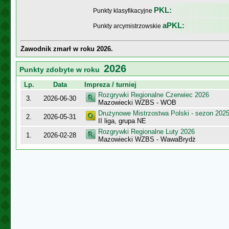
PKL:
Punkty klasyfikacyjne
aPKL:
Punkty arcymistrzowskie
Zawodnik zmarł w roku 2026.
2026
Punkty zdobyte w roku
Lp.
Data
Impreza / turniej
Rozgrywki Regionalne Czerwiec 2026
3.
2026-06-30
Mazowiecki WZBS - WOB
Drużynowe Mistrzostwa Polski - sezon 202
2.
2026-05-31
II liga, grupa NE
Rozgrywki Regionalne Luty 2026
1.
2026-02-28
Mazowiecki WZBS - WawaBrydż