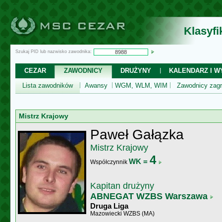
Klasyf
Szukaj PID lub nazwisko zawodnika:
CEZAR
ZAWODNICY
DRUŻYNY
KALENDARZ I WY
Lista zawodników
Awansy
WGM, WLM, WIM
Zawodnicy zagr
Mistrz Krajowy
Paweł Gałązka
Mistrz Krajowy
4
WK =
Współczynnik
Kapitan drużyny
ABNEGAT WZBS Warszawa
Druga Liga
Mazowiecki WZBS (MA)