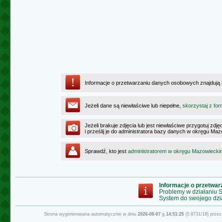
Informacje o przetwarzaniu danych osobowych znajdują
Jeżeli dane są niewłaściwe lub niepełne,
skorzystaj z for
Jeżeli brakuje zdjęcia lub jest niewłaściwe przygotuj zd
i prześlij je do administratora bazy danych w okręgu Ma
Sprawdź, kto jest
administratorem w okręgu Mazowiecki
Informacje o przetwa
Problemy w działaniu
System do swojego dzi
Strona wygenerowana automatycznie w dniu
2026-08-07
g.
14:51:25
(0.8731/19) prze