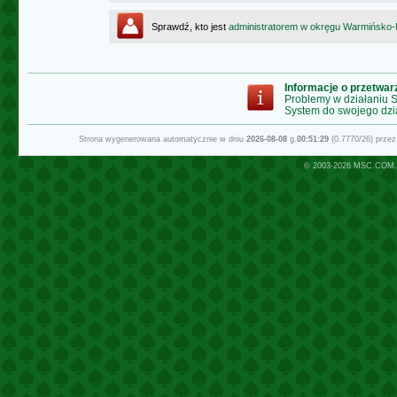
Sprawdź, kto jest
administratorem w okręgu Warmińsko
Informacje o przetwa
Problemy w działaniu
System do swojego dzi
Strona wygenerowana automatycznie w dniu
2026-08-08
g.
00:51:29
(0.7770/26) prze
© 2003-2026
MSC.COM.