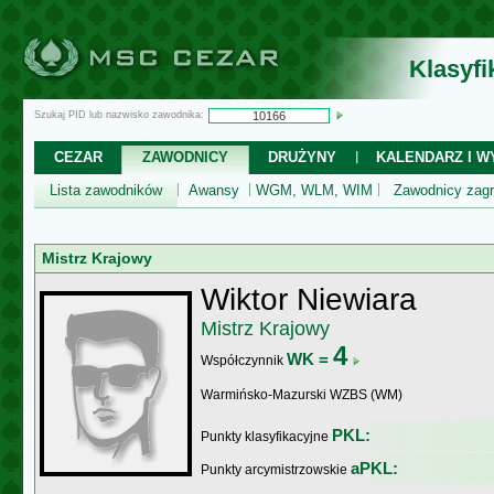
Klasyf
Szukaj PID lub nazwisko zawodnika:
CEZAR
ZAWODNICY
DRUŻYNY
KALENDARZ I WY
Lista zawodników
Awansy
WGM, WLM, WIM
Zawodnicy zagr
Mistrz Krajowy
Wiktor Niewiara
Mistrz Krajowy
4
WK =
Współczynnik
Warmińsko-Mazurski WZBS (WM)
PKL:
Punkty klasyfikacyjne
aPKL:
Punkty arcymistrzowskie