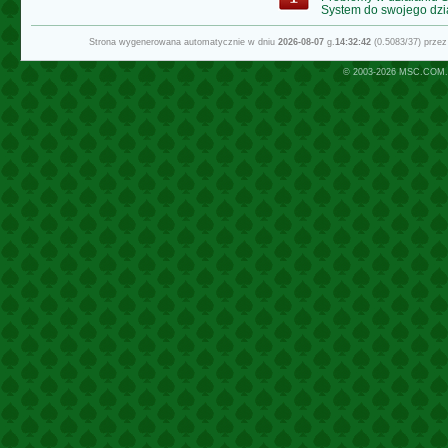
System do swojego dzi
Strona wygenerowana automatycznie w dniu
2026-08-07
g.
14:32:42
(0.5083/37) prze
© 2003-2026
MSC.COM.