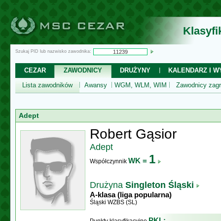
Klasyf
Szukaj PID lub nazwisko zawodnika:
CEZAR
ZAWODNICY
DRUŻYNY
KALENDARZ I WY
Lista zawodników
Awansy
WGM, WLM, WIM
Zawodnicy zagr
Adept
Robert Gąsior
Adept
1
WK =
Współczynnik
Drużyna
Singleton Śląski
A-klasa (liga popularna)
Śląski WZBS (SL)
PKL: