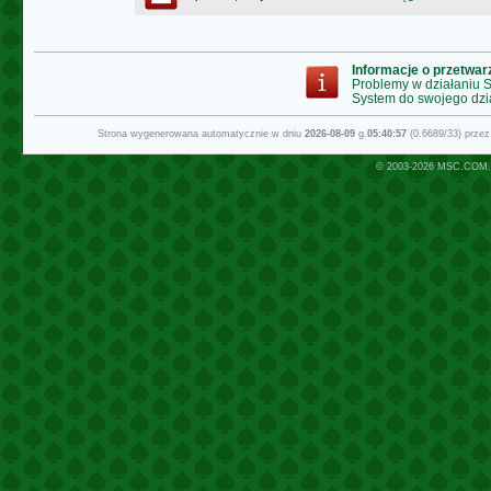
Informacje o przetwa
Problemy w działaniu
System do swojego dzi
Strona wygenerowana automatycznie w dniu
2026-08-09
g.
05:40:57
(0.6689/33) prze
© 2003-2026
MSC.COM.