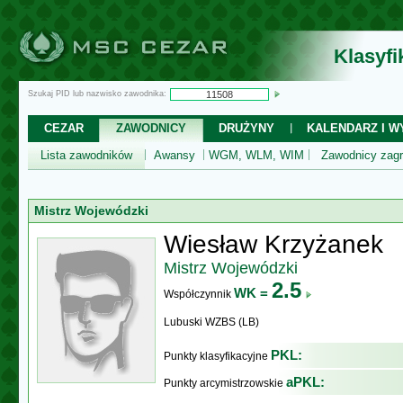
Klasyf
Szukaj PID lub nazwisko zawodnika:
CEZAR
ZAWODNICY
DRUŻYNY
KALENDARZ I WY
Lista zawodników
Awansy
WGM, WLM, WIM
Zawodnicy zagr
Mistrz Wojewódzki
Wiesław Krzyżanek
Mistrz Wojewódzki
2.5
WK =
Współczynnik
Lubuski WZBS (LB)
PKL:
Punkty klasyfikacyjne
aPKL:
Punkty arcymistrzowskie