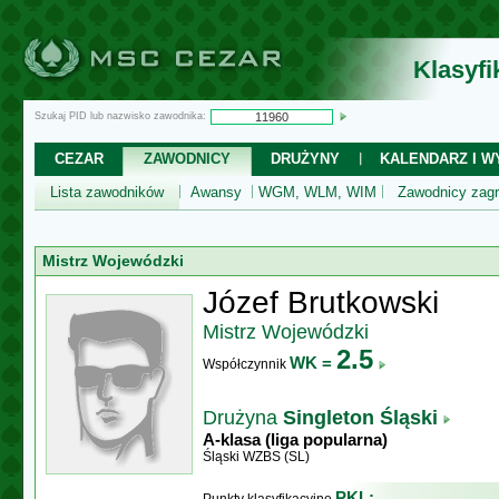
Klasyf
Szukaj PID lub nazwisko zawodnika:
CEZAR
ZAWODNICY
DRUŻYNY
KALENDARZ I WY
Lista zawodników
Awansy
WGM, WLM, WIM
Zawodnicy zagr
Mistrz Wojewódzki
Józef Brutkowski
Mistrz Wojewódzki
2.5
WK =
Współczynnik
Drużyna
Singleton Śląski
A-klasa (liga popularna)
Śląski WZBS (SL)
PKL: