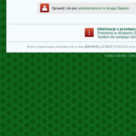
Sprawdź, kto jest
administratorem w okręgu Śląskim
Informacje o przetwa
Problemy w działaniu
System do swojego dzi
Strona wygenerowana automatycznie w dniu
2026-08-08
g.
17:24:07
(0.8425/30) prze
© 2003-2026
MSC.COM.