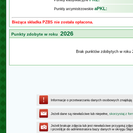
Punkty klasyfikacyjne
aPKL:
Punkty arcymistrzowskie
Bieżąca składka PZBS nie została opłacona.
2026
Punkty zdobyte w roku
Brak punktów zdobytych w roku 
Informacje o przetwarzaniu danych osobowych znajdują
Jeżeli dane są niewłaściwe lub niepełne,
skorzystaj z for
Jeżeli brakuje zdjęcia lub jest niewłaściwe przygotuj zd
i prześlij je do administratora bazy danych w okręgu Ślą