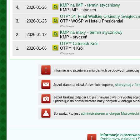
KMP na IMP - termin styczniowy
4.
2026-01-26
KMP-IMP - styczeń
OTP* 34. Finał Wielkiej Orkiestry Świątec
3.
2026-01-25
OTP* WOŚP w Hotelu Presidential
Warszawa
KMP na maxy - termin styczniowy
2.
2026-01-12
KMP - styczeń
OTP** Czterech Króli
1.
2026-01-06
OTP** 4 Króli
Warszawa
Informacje o przetwarzaniu danych osobowych znajdują
Jeżeli dane są niewłaściwe lub niepełne,
skorzystaj z for
Jeżeli brakuje zdjęcia lub jest niewłaściwe przygotuj zd
i prześlij je do administratora bazy danych w okręgu Ma
Sprawdź, kto jest
administratorem w okręgu Mazowiecki
Informacje o przetwa
Problemy w działaniu