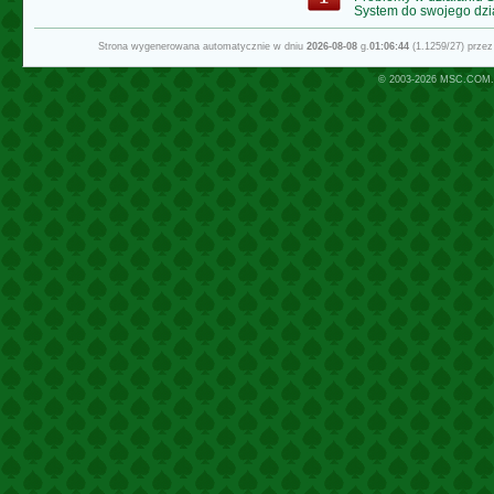
System do swojego dzi
Strona wygenerowana automatycznie w dniu
2026-08-08
g.
01:06:44
(1.1259/27) prze
© 2003-2026
MSC.COM.