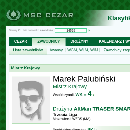
Klasyf
Szukaj PID lub nazwisko zawodnika:
CEZAR
ZAWODNICY
DRUŻYNY
KALENDARZ I WY
Lista zawodników
Awansy
WGM, WLM, WIM
Zawodnicy zagr
Mistrz Krajowy
Marek Palubiński
Mistrz Krajowy
4
WK =
Współczynnik
Drużyna
AltMan TRASER SMA
Trzecia Liga
Mazowiecki WZBS (MA)
PKL: