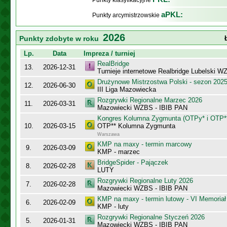
Punkty klasyfikacyjne
aPKL:
Punkty arcymistrzowskie
2026
Punkty zdobyte w roku
Lp.
Data
Impreza / turniej
RealBridge
13.
2026-12-31
Turnieje internetowe Realbridge Lubelski W
Drużynowe Mistrzostwa Polski - sezon 202
12.
2026-06-30
III Liga Mazowiecka
Rozgrywki Regionalne Marzec 2026
11.
2026-03-31
Mazowiecki WZBS - IBIB PAN
Kongres Kolumna Zygmunta (OTPy* i OTP*
10.
2026-03-15
OTP** Kolumna Zygmunta
Warszawa
KMP na maxy - termin marcowy
9.
2026-03-09
KMP - marzec
BridgeSpider - Pajączek
8.
2026-02-28
LUTY
Rozgrywki Regionalne Luty 2026
7.
2026-02-28
Mazowiecki WZBS - IBIB PAN
KMP na maxy - termin lutowy - VI Memoriał
6.
2026-02-09
KMP - luty
Rozgrywki Regionalne Styczeń 2026
5.
2026-01-31
Mazowiecki WZBS - IBIB PAN