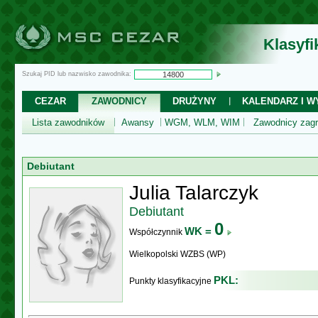
Klasyf
Szukaj PID lub nazwisko zawodnika:
CEZAR
ZAWODNICY
DRUŻYNY
KALENDARZ I WY
Lista zawodników
Awansy
WGM, WLM, WIM
Zawodnicy zagr
Debiutant
Julia Talarczyk
Debiutant
0
WK =
Współczynnik
Wielkopolski WZBS (WP)
PKL:
Punkty klasyfikacyjne