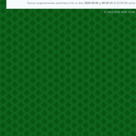
Strona wygenerowana automatycznie w dniu
2026-08-06
g.
08:30:10
(0.8156/36) prze
© 2003-2026
MSC.COM.