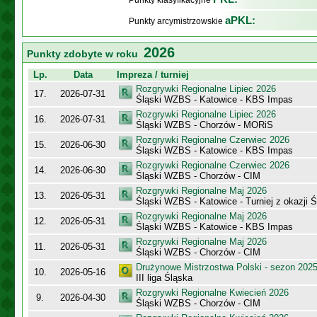
Punkty klasyfikacyjne
aPKL:
Punkty arcymistrzowskie
2026
Punkty zdobyte w roku
Lp.
Data
Impreza / turniej
Rozgrywki Regionalne Lipiec 2026
17.
2026-07-31
Śląski WZBS - Katowice - KBS Impas
Rozgrywki Regionalne Lipiec 2026
16.
2026-07-31
Śląski WZBS - Chorzów - MORiS
Rozgrywki Regionalne Czerwiec 2026
15.
2026-06-30
Śląski WZBS - Katowice - KBS Impas
Rozgrywki Regionalne Czerwiec 2026
14.
2026-06-30
Śląski WZBS - Chorzów - CIM
Rozgrywki Regionalne Maj 2026
13.
2026-05-31
Śląski WZBS - Katowice - Turniej z okazji Ś
Rozgrywki Regionalne Maj 2026
12.
2026-05-31
Śląski WZBS - Katowice - KBS Impas
Rozgrywki Regionalne Maj 2026
11.
2026-05-31
Śląski WZBS - Chorzów - CIM
Drużynowe Mistrzostwa Polski - sezon 202
10.
2026-05-16
III liga Śląska
Rozgrywki Regionalne Kwiecień 2026
9.
2026-04-30
Śląski WZBS - Chorzów - CIM