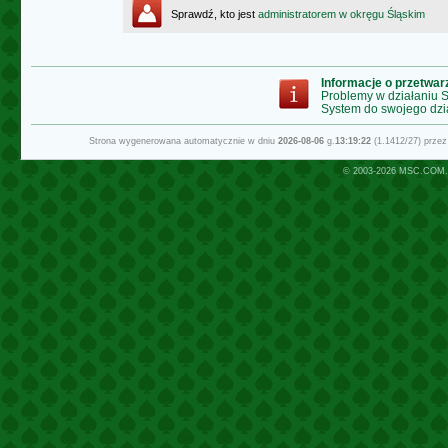
Sprawdź, kto jest
administratorem w okręgu Śląskim
Informacje o przetwa
Problemy w działaniu
System do swojego dzi
Strona wygenerowana automatycznie w dniu
2026-08-06
g.
13:19:22
(1.1412/27) prze
© 2003-2026
MSC.COM.