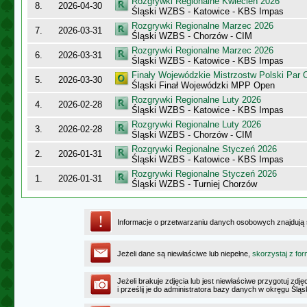
Rozgrywki Regionalne Kwiecień 2026
8.
2026-04-30
Śląski WZBS - Katowice - KBS Impas
Rozgrywki Regionalne Marzec 2026
7.
2026-03-31
Śląski WZBS - Chorzów - CIM
Rozgrywki Regionalne Marzec 2026
6.
2026-03-31
Śląski WZBS - Katowice - KBS Impas
Finały Wojewódzkie Mistrzostw Polski Par
5.
2026-03-30
Śląski Finał Wojewódzki MPP Open
Rozgrywki Regionalne Luty 2026
4.
2026-02-28
Śląski WZBS - Katowice - KBS Impas
Rozgrywki Regionalne Luty 2026
3.
2026-02-28
Śląski WZBS - Chorzów - CIM
Rozgrywki Regionalne Styczeń 2026
2.
2026-01-31
Śląski WZBS - Katowice - KBS Impas
Rozgrywki Regionalne Styczeń 2026
1.
2026-01-31
Śląski WZBS - Turniej Chorzów
Informacje o przetwarzaniu danych osobowych znajdują
Jeżeli dane są niewłaściwe lub niepełne,
skorzystaj z for
Jeżeli brakuje zdjęcia lub jest niewłaściwe przygotuj zd
i prześlij je do administratora bazy danych w okręgu Ślą