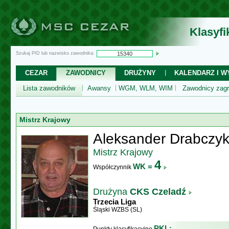
Klasyf
Szukaj PID lub nazwisko zawodnika:
CEZAR
ZAWODNICY
DRUŻYNY
KALENDARZ I WY
Lista zawodników
Awansy
WGM, WLM, WIM
Zawodnicy zagr
Mistrz Krajowy
Aleksander Drabczy
Mistrz Krajowy
4
WK =
Współczynnik
Drużyna
CKS Czeladź
Trzecia Liga
Śląski WZBS (SL)
PKL: