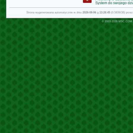
System do swojego dzi
Strona wygenerowana automatycznie w dniu
2026-08-06
g.
13:26:45
(0.5839/36) prze
© 2003-2026
MSC.COM.