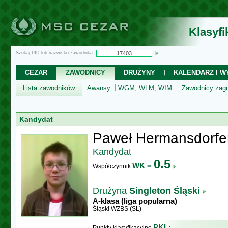
Klasyf
Szukaj PID lub nazwisko zawodnika:
CEZAR
ZAWODNICY
DRUŻYNY
KALENDARZ I WY
Lista zawodników
Awansy
WGM, WLM, WIM
Zawodnicy zagr
Kandydat
Paweł Hermansdorfe
Kandydat
0.5
WK =
Współczynnik
Drużyna
Singleton Śląski
A-klasa (liga popularna)
Śląski WZBS (SL)
PKL: