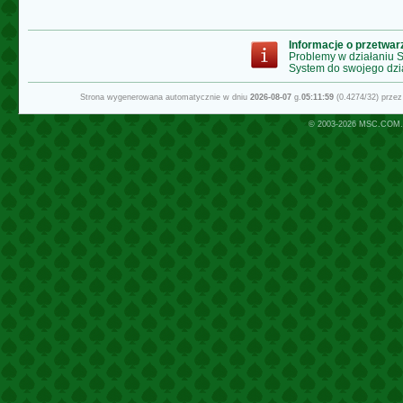
Informacje o przetwa
Problemy w działaniu
System do swojego dzi
Strona wygenerowana automatycznie w dniu
2026-08-07
g.
05:11:59
(0.4274/32) prze
© 2003-2026
MSC.COM.