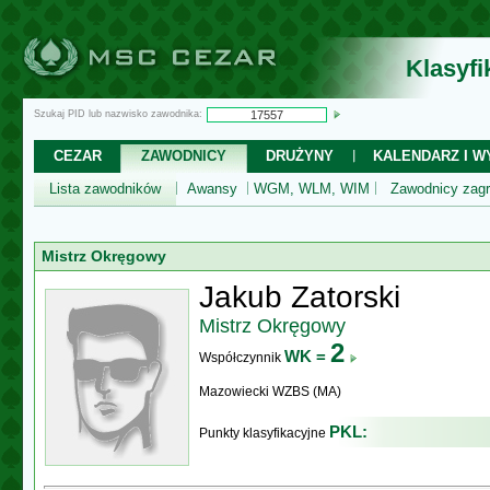
Klasyf
Szukaj PID lub nazwisko zawodnika:
CEZAR
ZAWODNICY
DRUŻYNY
KALENDARZ I WY
Lista zawodników
Awansy
WGM, WLM, WIM
Zawodnicy zagr
Mistrz Okręgowy
Jakub Zatorski
Mistrz Okręgowy
2
WK =
Współczynnik
Mazowiecki WZBS (MA)
PKL:
Punkty klasyfikacyjne