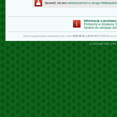
Sprawdź, kto jest
administratorem w okręgu Wielkopolsk
Informacje o przetwa
Problemy w działaniu
System do swojego dzi
Strona wygenerowana automatycznie w dniu
2026-08-06
g.
20:51:39
(0.9295/33) prze
© 2003-2026
MSC.COM.