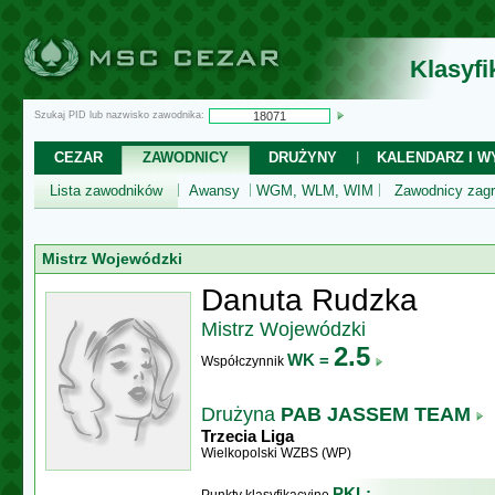
Klasyf
Szukaj PID lub nazwisko zawodnika:
CEZAR
ZAWODNICY
DRUŻYNY
KALENDARZ I WY
Lista zawodników
Awansy
WGM, WLM, WIM
Zawodnicy zagr
Mistrz Wojewódzki
Danuta Rudzka
Mistrz Wojewódzki
2.5
WK =
Współczynnik
Drużyna
PAB JASSEM TEAM
Trzecia Liga
Wielkopolski WZBS (WP)
PKL: