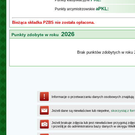
Punkty klasyfikacyjne
aPKL:
Punkty arcymistrzowskie
Bieżąca składka PZBS nie została opłacona.
2026
Punkty zdobyte w roku
Brak punktów zdobytych w roku 
Informacje o przetwarzaniu danych osobowych znajdują
Jeżeli dane są niewłaściwe lub niepełne,
skorzystaj z for
Jeżeli brakuje zdjęcia lub jest niewłaściwe przygotuj zd
i prześlij je do administratora bazy danych w okręgu Wie