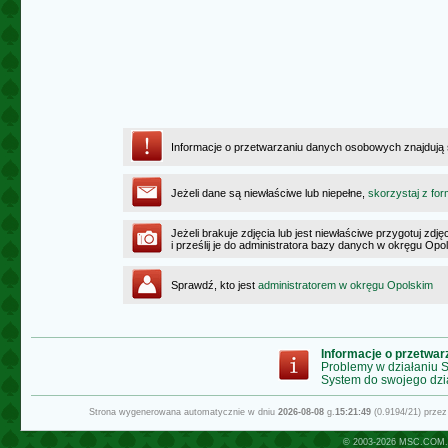
Informacje o przetwarzaniu danych osobowych znajdują
Jeżeli dane są niewłaściwe lub niepełne,
skorzystaj z for
Jeżeli brakuje zdjęcia lub jest niewłaściwe przygotuj zd
i prześlij je do administratora bazy danych w okręgu Opo
Sprawdź, kto jest
administratorem w okręgu Opolskim
Informacje o przetwa
Problemy w działaniu
System do swojego dzi
Strona wygenerowana automatycznie w dniu
2026-08-08
g.
15:21:49
(0.9194/21) prze
© 2003-2026
MSC.COM.