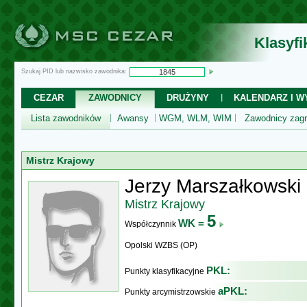
Klasyf
Szukaj PID lub nazwisko zawodnika:
CEZAR
ZAWODNICY
DRUŻYNY
KALENDARZ I WY
Lista zawodników
Awansy
WGM, WLM, WIM
Zawodnicy zagr
Mistrz Krajowy
Jerzy Marszałkowski
Mistrz Krajowy
5
WK =
Współczynnik
Opolski WZBS (OP)
PKL:
Punkty klasyfikacyjne
aPKL:
Punkty arcymistrzowskie