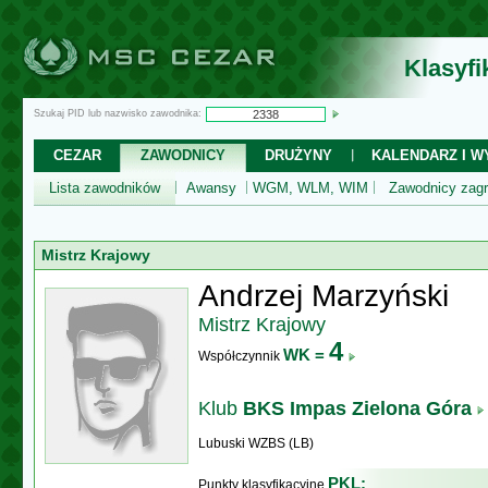
Klasyf
Szukaj PID lub nazwisko zawodnika:
CEZAR
ZAWODNICY
DRUŻYNY
KALENDARZ I WY
Lista zawodników
Awansy
WGM, WLM, WIM
Zawodnicy zagr
Mistrz Krajowy
Andrzej Marzyński
Mistrz Krajowy
4
WK =
Współczynnik
Klub
BKS Impas Zielona Góra
Lubuski WZBS (LB)
PKL:
Punkty klasyfikacyjne