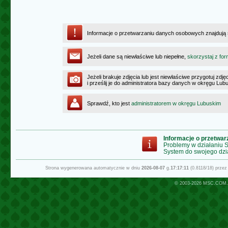
Informacje o przetwarzaniu danych osobowych znajdują
Jeżeli dane są niewłaściwe lub niepełne,
skorzystaj z for
Jeżeli brakuje zdjęcia lub jest niewłaściwe przygotuj zd
i prześlij je do administratora bazy danych w okręgu Lub
Sprawdź, kto jest
administratorem w okręgu Lubuskim
Informacje o przetwa
Problemy w działaniu
System do swojego dzi
Strona wygenerowana automatycznie w dniu
2026-08-07
g.
17:17:11
(0.8118/18) prze
© 2003-2026
MSC.COM.