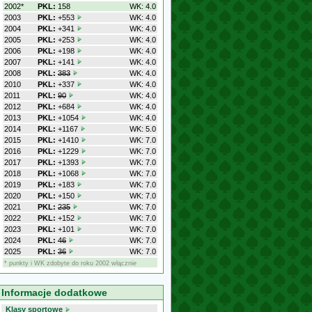
2002*
PKL:
158
WK: 4.0
2003
PKL:
+553
WK: 4.0
2004
PKL:
+341
WK: 4.0
2005
PKL:
+253
WK: 4.0
2006
PKL:
+198
WK: 4.0
2007
PKL:
+141
WK: 4.0
2008
PKL:
383
WK: 4.0
2010
PKL:
+337
WK: 4.0
2011
PKL:
90
WK: 4.0
2012
PKL:
+684
WK: 4.0
2013
PKL:
+1054
WK: 4.0
2014
PKL:
+1167
WK: 5.0
2015
PKL:
+1410
WK: 7.0
2016
PKL:
+1229
WK: 7.0
2017
PKL:
+1393
WK: 7.0
2018
PKL:
+1068
WK: 7.0
2019
PKL:
+183
WK: 7.0
2020
PKL:
+150
WK: 7.0
2021
PKL:
235
WK: 7.0
2022
PKL:
+152
WK: 7.0
2023
PKL:
+101
WK: 7.0
2024
PKL:
46
WK: 7.0
2025
PKL:
36
WK: 7.0
* punkty i WK zdobyte do roku 2002 włącznie
Informacje dodatkowe
Klasy sportowe