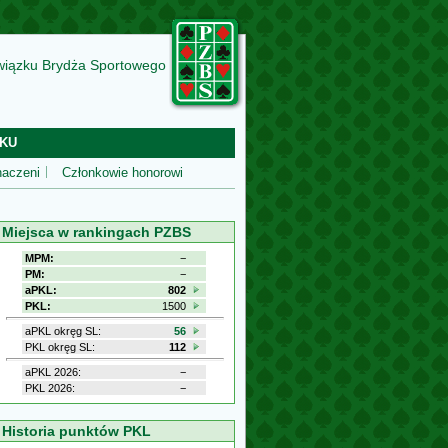
wiązku Brydża Sportowego
KU
aczeni
Członkowie honorowi
Miejsca w rankingach PZBS
MPM:
−
PM:
−
aPKL:
802
PKL:
1500
aPKL okręg SL:
56
PKL okręg SL:
112
aPKL 2026:
−
PKL 2026:
−
Historia punktów PKL