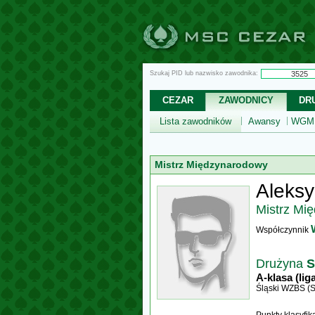
Szukaj PID lub nazwisko zawodnika:
CEZAR
ZAWODNICY
DR
Lista zawodników
Awansy
WGM,
Mistrz Międzynarodowy
Aleks
Mistrz Mi
Współczynnik
Drużyna
S
A-klasa (lig
Śląski WZBS (S