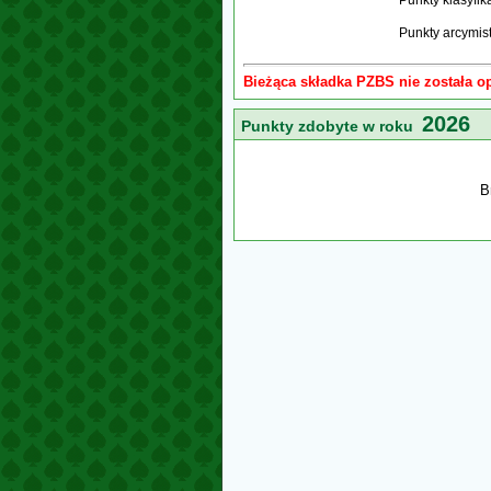
Punkty klasyfi
Punkty arcymis
Bieżąca składka PZBS nie została o
2026
Punkty zdobyte w roku
B