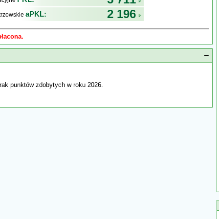
kacyjne
2 196
aPKL:
trzowskie
płacona.
−
rak punktów zdobytych w roku 2026.