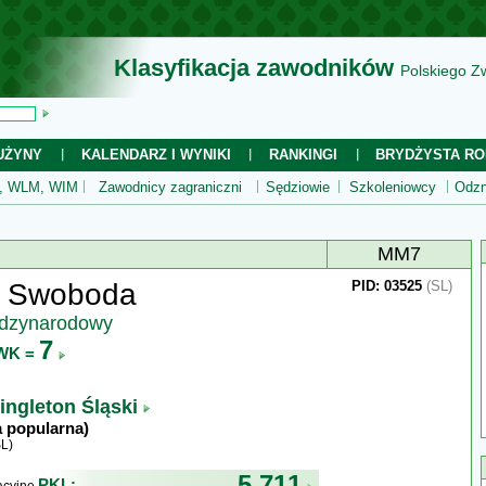
Klasyfikacja zawodników
Polskiego Z
UŻYNY
KALENDARZ I WYNIKI
RANKINGI
BRYDŻYSTA RO
 WLM, WIM
Zawodnicy zagraniczni
Sędziowie
Szkoleniowcy
Odzn
MM7
y Swoboda
PID: 03525
(SL)
ędzynarodowy
7
WK =
ingleton Śląski
a popularna)
L)
5 711
PKL: