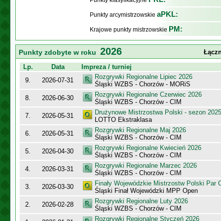
Punkty klasyfikacyjne
aPKL:
Punkty arcymistrzowskie
PM:
Krajowe punkty mistrzowskie
2026
Punkty zdobyte w roku
Łączn
Lp.
Data
Impreza / turniej
Rozgrywki Regionalne Lipiec 2026
9.
2026-07-31
Śląski WZBS - Chorzów - MORiS
Rozgrywki Regionalne Czerwiec 2026
8.
2026-06-30
Śląski WZBS - Chorzów - CIM
Drużynowe Mistrzostwa Polski - sezon 202
7.
2026-05-31
LOTTO Ekstraklasa
Rozgrywki Regionalne Maj 2026
6.
2026-05-31
Śląski WZBS - Chorzów - CIM
Rozgrywki Regionalne Kwiecień 2026
5.
2026-04-30
Śląski WZBS - Chorzów - CIM
Rozgrywki Regionalne Marzec 2026
4.
2026-03-31
Śląski WZBS - Chorzów - CIM
Finały Wojewódzkie Mistrzostw Polski Par
3.
2026-03-30
Śląski Finał Wojewódzki MPP Open
Rozgrywki Regionalne Luty 2026
2.
2026-02-28
Śląski WZBS - Chorzów - CIM
Rozgrywki Regionalne Styczeń 2026