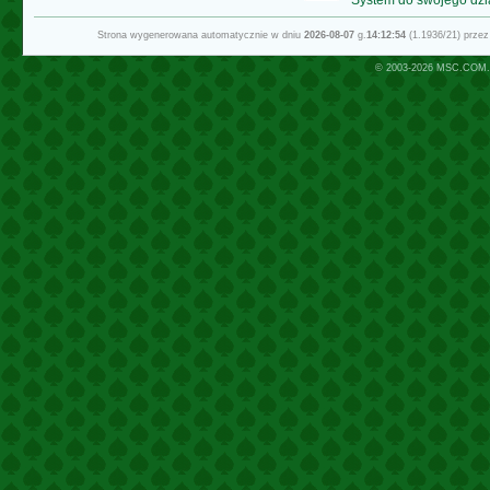
Strona wygenerowana automatycznie w dniu
2026-08-07
g.
14:12:54
(1.1936/21) prze
© 2003-2026
MSC.COM.