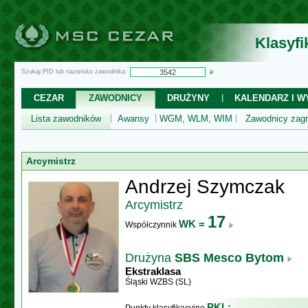
Klasyf
Szukaj PID lub nazwisko zawodnika:
CEZAR
ZAWODNICY
DRUŻYNY
KALENDARZ I WY
Lista zawodników
Awansy
WGM, WLM, WIM
Zawodnicy zagr
Arcymistrz
Andrzej Szymczak
Arcymistrz
17
WK =
Współczynnik
Drużyna
SBS Mesco Bytom
Ekstraklasa
Śląski WZBS (SL)
PKL: