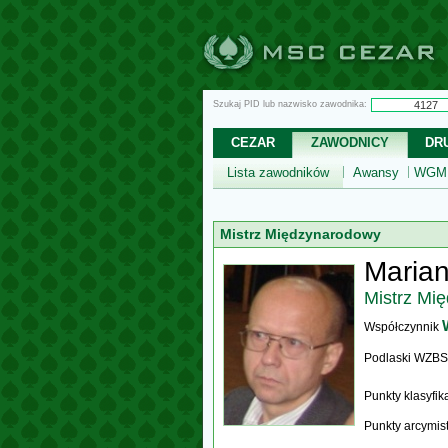
Szukaj PID lub nazwisko zawodnika:
CEZAR
ZAWODNICY
DR
Lista zawodników
Awansy
WGM,
Mistrz Międzynarodowy
Maria
Mistrz Mi
Współczynnik
Podlaski WZBS
Punkty klasyfi
Punkty arcymis