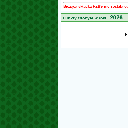
Bieżąca składka PZBS nie została o
2026
Punkty zdobyte w roku
B