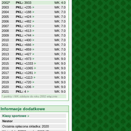
2002*
PKL:
3933
WK: 4.0
2003
PKL:
+235
WK: 7.0
2004
PKL:
+188
WK: 7.0
2005
PKL:
+424
WK: 7.0
2006
PKL:
+482
WK: 7.0
2007
PKL:
+372
WK: 7.0
2008
PKL:
+613
WK: 7.0
2009
PKL:
+744
WK: 7.0
2010
PKL:
+400
WK: 7.0
2011
PKL:
+666
WK: 7.0
2012
PKL:
+859
WK: 7.0
2013
PKL:
+427
WK: 7.0
2014
PKL:
+973
WK: 9.0
2015
PKL:
+1333
WK: 9.0
2016
PKL:
+1065
WK: 9.0
2017
PKL:
+1281
WK: 9.0
2018
PKL:
+1113
WK: 9.0
2019
PKL:
+720
WK: 9.0
2020
PKL:
+206
WK: 9.0
2021
PKL:
4
WK: 9.0
* punkty i WK zdobyte do roku 2002 włącznie
Informacje dodatkowe
Klasy sportowe
Nestor
Ostatnia opłacona składka: 2020