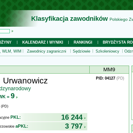
Klasyfikacja zawodników
Polskiego Z
UŻYNY
KALENDARZ I WYNIKI
RANKINGI
BRYDŻYSTA RO
 WLM, WIM
Zawodnicy zagraniczni
Sędziowie
Szkoleniowcy
Odzn
MM9
n Urwanowicz
PID: 04127
(PD)
ędzynarodowy
9
WK =
 (PD)
16 244
PKL:
kacyjne
3 797
aPKL:
trzowskie