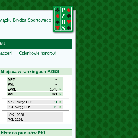
wiązku Brydża Sportowego
KU
aczeni
Członkowie honorowi
Miejsca w rankingach PZBS
MPM:
−
PM:
−
aPKL:
1545
PKL:
891
aPKL okręg PD:
51
PKL okręg PD:
15
aPKL 2026:
−
PKL 2026:
−
Historia punktów PKL