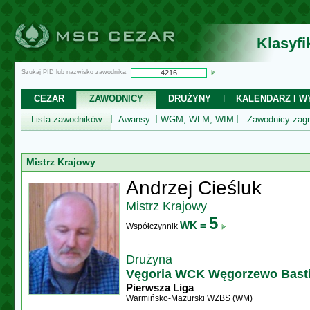
Klasyf
Szukaj PID lub nazwisko zawodnika:
CEZAR
ZAWODNICY
DRUŻYNY
KALENDARZ I WY
Lista zawodników
Awansy
WGM, WLM, WIM
Zawodnicy zagr
Mistrz Krajowy
Andrzej Cieśluk
Mistrz Krajowy
5
WK =
Współczynnik
Drużyna
Vęgoria WCK Węgorzewo Bast
Pierwsza Liga
Warmińsko-Mazurski WZBS (WM)