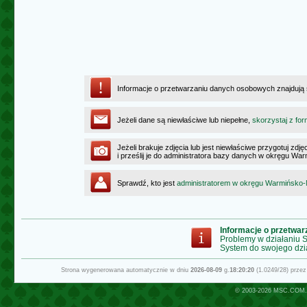
Informacje o przetwarzaniu danych osobowych znajdują
Jeżeli dane są niewłaściwe lub niepełne,
skorzystaj z for
Jeżeli brakuje zdjęcia lub jest niewłaściwe przygotuj zd
i prześlij je do administratora bazy danych w okręgu W
Sprawdź, kto jest
administratorem w okręgu Warmińsko
Informacje o przetwa
Problemy w działaniu
System do swojego dzi
Strona wygenerowana automatycznie w dniu
2026-08-09
g.
18:20:20
(1.0249/28) prze
© 2003-2026
MSC.COM.