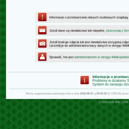
Informacje o przetwarzaniu danych osobowych znajdują
Jeżeli dane są niewłaściwe lub niepełne,
skorzystaj z for
Jeżeli brakuje zdjęcia lub jest niewłaściwe przygotuj zd
i prześlij je do administratora bazy danych w okręgu Wie
Sprawdź, kto jest
administratorem w okręgu Wielkopolsk
Informacje o przetwa
Problemy w działaniu
System do swojego dzi
Strona wygenerowana automatycznie w dniu
2026-08-07
g.
09:00:45
(0.7355/18) prze
© 2003-2026
MSC.COM.