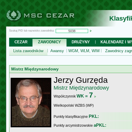
Klasyf
Szukaj PID lub nazwisko zawodnika:
CEZAR
ZAWODNICY
DRUŻYNY
KALENDARZ I WY
Lista zawodników
Awansy
WGM, WLM, WIM
Zawodnicy zagr
Mistrz Międzynarodowy
Jerzy Gurzęda
Mistrz Międzynarodowy
7
WK =
Współczynnik
Wielkopolski WZBS (WP)
PKL:
Punkty klasyfikacyjne
aPKL:
Punkty arcymistrzowskie