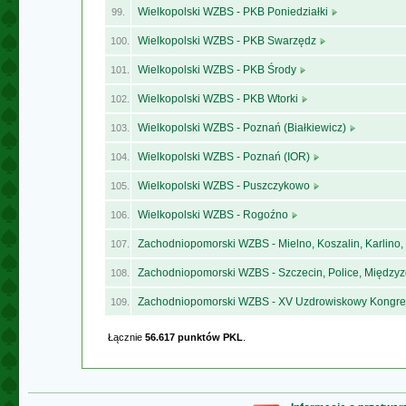
Wielkopolski WZBS - PKB Poniedziałki
99.
Wielkopolski WZBS - PKB Swarzędz
100.
Wielkopolski WZBS - PKB Środy
101.
Wielkopolski WZBS - PKB Wtorki
102.
Wielkopolski WZBS - Poznań (Białkiewicz)
103.
Wielkopolski WZBS - Poznań (IOR)
104.
Wielkopolski WZBS - Puszczykowo
105.
Wielkopolski WZBS - Rogoźno
106.
Zachodniopomorski WZBS - Mielno, Koszalin, Karlino,
107.
Zachodniopomorski WZBS - Szczecin, Police, Międzyz
108.
Zachodniopomorski WZBS - XV Uzdrowiskowy Kongr
109.
Łącznie
56.617 punktów PKL
.