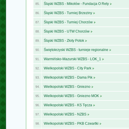
Śląski WZBS - Mikołów - Fundacja O Rety
85.
Śląski WZBS - Turniej Brzeziny
86.
Śląski WZBS - Turniej Chorzów
87.
Śląski WZBS - UTW Chorzów
88.
Śląski WZBS - Złoty Potok
89.
Świętokrzyski WZBS - turnieje regionalne
90.
Warmińsko-Mazurski WZBS - LOK_1
91.
Wielkopolski WZBS - City Park
92.
Wielkopolski WZBS - Dama Pik
93.
Wielkopolski WZBS - Gniezno
94.
Wielkopolski WZBS - Gniezno MOK
95.
Wielkopolski WZBS - KS Tęcza
96.
Wielkopolski WZBS - NZBS
97.
Wielkopolski WZBS - PKB Czwartki
98.