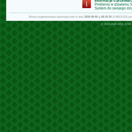
Informacje o przetwa
Problemy w działaniu
System do swojego dzi
Strona wygenerowana automatycznie w dniu
2026-08-06
g.
08:20:36
(3.8813/115) p
© 2003-2026
MSC.COM.