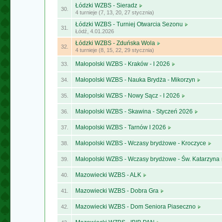
Łódzki WZBS - Sieradz
30.
4 turnieje (7, 13, 20, 27 stycznia)
Łódzki WZBS - Turniej Otwarcia Sezonu
31.
Łódź, 4.01.2026
Łódzki WZBS - Zduńska Wola
32.
4 turnieje (8, 15, 22, 29 stycznia)
Małopolski WZBS - Kraków - I 2026
33.
Małopolski WZBS - Nauka Brydża - Mikorzyn
34.
Małopolski WZBS - Nowy Sącz - I 2026
35.
Małopolski WZBS - Skawina - Styczeń 2026
36.
Małopolski WZBS - Tarnów I 2026
37.
Małopolski WZBS - Wczasy brydżowe - Kroczyce
38.
Małopolski WZBS - Wczasy brydżowe - Św. Katarzyna
39.
Mazowiecki WZBS - ALK
40.
Mazowiecki WZBS - Dobra Gra
41.
Mazowiecki WZBS - Dom Seniora Piaseczno
42.