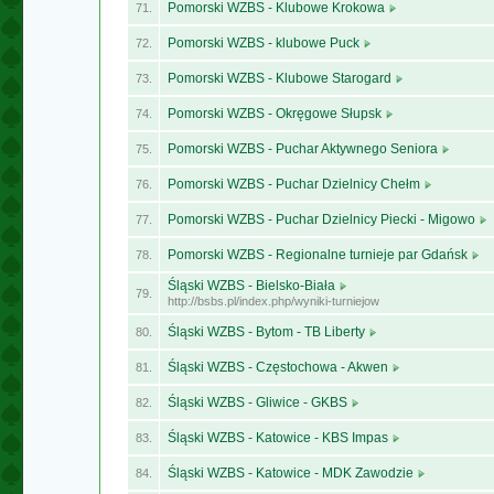
Pomorski WZBS - Klubowe Krokowa
71.
Pomorski WZBS - klubowe Puck
72.
Pomorski WZBS - Klubowe Starogard
73.
Pomorski WZBS - Okręgowe Słupsk
74.
Pomorski WZBS - Puchar Aktywnego Seniora
75.
Pomorski WZBS - Puchar Dzielnicy Chełm
76.
Pomorski WZBS - Puchar Dzielnicy Piecki - Migowo
77.
Pomorski WZBS - Regionalne turnieje par Gdańsk
78.
Śląski WZBS - Bielsko-Biała
79.
http://bsbs.pl/index.php/wyniki-turniejow
Śląski WZBS - Bytom - TB Liberty
80.
Śląski WZBS - Częstochowa - Akwen
81.
Śląski WZBS - Gliwice - GKBS
82.
Śląski WZBS - Katowice - KBS Impas
83.
Śląski WZBS - Katowice - MDK Zawodzie
84.