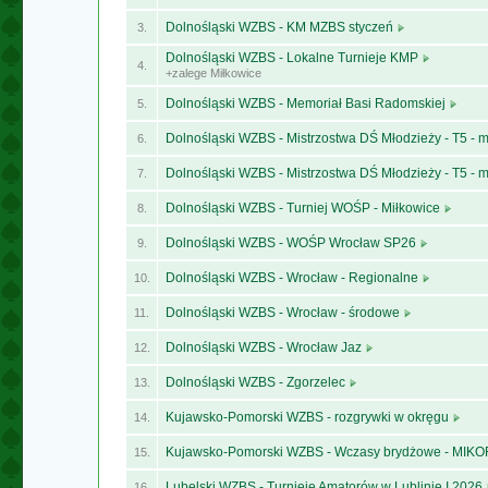
Dolnośląski WZBS - KM MZBS styczeń
3.
Dolnośląski WZBS - Lokalne Turnieje KMP
4.
+zalege Miłkowice
Dolnośląski WZBS - Memoriał Basi Radomskiej
5.
Dolnośląski WZBS - Mistrzostwa DŚ Młodzieży - T5 - 
6.
Dolnośląski WZBS - Mistrzostwa DŚ Młodzieży - T5 - 
7.
Dolnośląski WZBS - Turniej WOŚP - Miłkowice
8.
Dolnośląski WZBS - WOŚP Wrocław SP26
9.
Dolnośląski WZBS - Wrocław - Regionalne
10.
Dolnośląski WZBS - Wrocław - środowe
11.
Dolnośląski WZBS - Wrocław Jaz
12.
Dolnośląski WZBS - Zgorzelec
13.
Kujawsko-Pomorski WZBS - rozgrywki w okręgu
14.
Kujawsko-Pomorski WZBS - Wczasy brydżowe - MI
15.
Lubelski WZBS - Turnieje Amatorów w Lublinie I 2026
16.