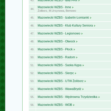
Mazowiecki WZBS - IBIB PAN
43.
Mazowiecki WZBS - Inne
44.
Żoliborz, M.Ursynowa, Bemowo
Mazowiecki WZBS - Izabelin Łomianki
45.
Mazowiecki WZBS - Klub Kultury Seniora
46.
Mazowiecki WZBS - Legionowo
47.
Mazowiecki WZBS - Otwock
48.
Mazowiecki WZBS - Płock
49.
Mazowiecki WZBS - Radom
50.
Mazowiecki WZBS - Saska Kępa
51.
Mazowiecki WZBS - Sierpc
52.
Mazowiecki WZBS - UTW Żoliborz
53.
Mazowiecki WZBS - WawaBrydż
54.
Mazowiecki WZBS - Wędrowna Trzydziestka
55.
Mazowiecki WZBS - WOB
56.