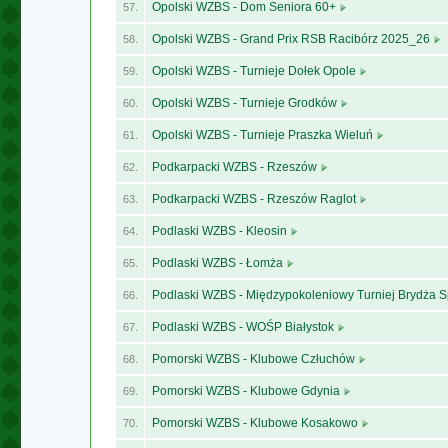
Opolski WZBS - Dom Seniora 60+
57.
Opolski WZBS - Grand Prix RSB Racibórz 2025_26
58.
Opolski WZBS - Turnieje Dołek Opole
59.
Opolski WZBS - Turnieje Grodków
60.
Opolski WZBS - Turnieje Praszka Wieluń
61.
Podkarpacki WZBS - Rzeszów
62.
Podkarpacki WZBS - Rzeszów Raglot
63.
Podlaski WZBS - Kleosin
64.
Podlaski WZBS - Łomża
65.
Podlaski WZBS - Międzypokoleniowy Turniej Brydża 
66.
Podlaski WZBS - WOŚP Białystok
67.
Pomorski WZBS - Klubowe Człuchów
68.
Pomorski WZBS - Klubowe Gdynia
69.
Pomorski WZBS - Klubowe Kosakowo
70.