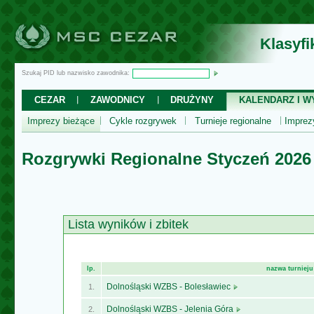
Klasyf
Szukaj PID lub nazwisko zawodnika:
CEZAR
ZAWODNICY
DRUŻYNY
KALENDARZ I WY
Imprezy bieżące
Cykle rozgrywek
Turnieje regionalne
Impre
Rozgrywki Regionalne Styczeń 2026
Lista wyników i zbitek
lp.
nazwa turnieju
Dolnośląski WZBS - Bolesławiec
1.
Dolnośląski WZBS - Jelenia Góra
2.