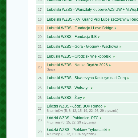
Lubelski WZBS - Warsztaty klubowe AZS UW + M.Woj
17.
Lubelski WZBS - XVI Grand Prix Lubelszczyzny w Re
18.
Lubuski WZBS - Fundacja I Love Bridge
19.
Lubuski WZBS - Fundacja ILB
20.
Lubuski WZBS - Góra - Głogów - Wschowa
21.
Lubuski WZBS - Grodzisk Wielkopolski
22.
Lubuski WZBS - Nauka Brydża 2026
23.
Spała
Lubuski WZBS - Skwierzyna Kostrzyn nad Odrą
24.
Lubuski WZBS - Wolsztyn
25.
Lubuski WZBS - Żary
26.
Łódzki WZBS - Łódź, BOK Rondo
27.
8 turniejów (5, 8, 12, 15, 19, 22, 26, 29 stycznia)
Łódzki WZBS - Pabianice, PTC
28.
4 turnieje (8, 15, 22, 29 stycznia)
Łódzki WZBS - Piotrków Trybunalski
29.
4 turnieje (5, 12, 19, 26 stycznia)