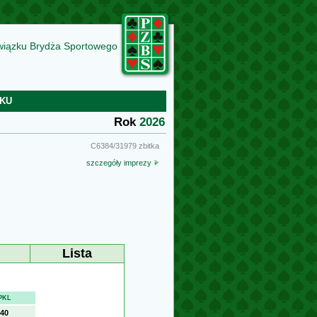
wiązku Brydża Sportowego
KU
Rok
2026
C6384/31979 zbitka
szczegóły imprezy
Lista
PKL
40