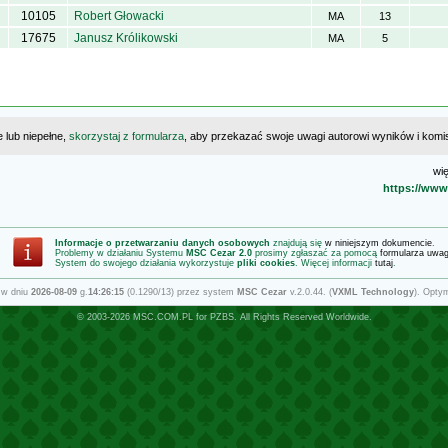
10105
Robert Głowacki
MA
13
17675
Janusz Królikowski
MA
5
e lub niepełne,
skorzystaj z formularza
, aby przekazać swoje uwagi autorowi wyników i komisj
wię
https://www.
Informacje o przetwarzaniu danych osobowych
znajdują się
w niniejszym dokumencie
.
Problemy w działaniu Systemu
MSC Cezar 2.0
prosimy zgłaszać za pomocą
formularza uwa
System do swojego działania wykorzystuje
pliki cookies
. Więcej informacji
tutaj
.
 w dniu
2026-08-09
g.
14:26:15
(0.1290/13) przez system
MSC Cezar
v.2.0.44. (
VXML Technology
). Opty
© 2003-2026
MSC.COM.PL
for
PZBS
. All Rights Reserved Worldwide.