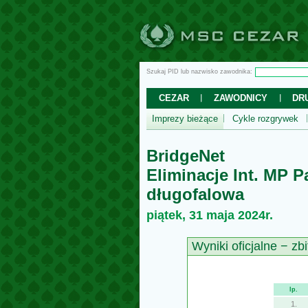
Szukaj PID lub nazwisko zawodnika:
CEZAR
ZAWODNICY
DR
Imprezy bieżące
Cykle rozgrywek
BridgeNet
Eliminacje Int. MP P
długofalowa
piątek, 31 maja 2024r.
Wyniki oficjalne − zbi
lp.
1.