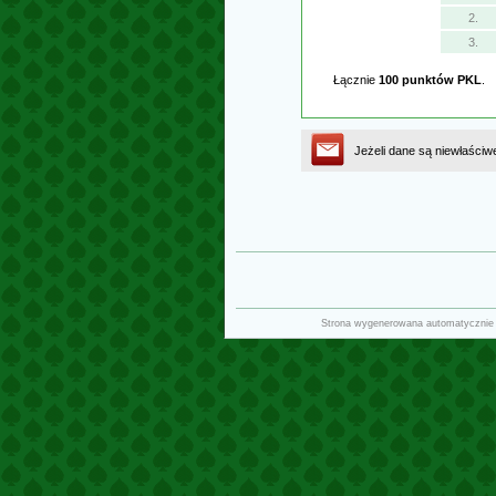
2.
3.
Łącznie
100 punktów PKL
.
Jeżeli dane są niewłaściw
Strona wygenerowana automatycznie