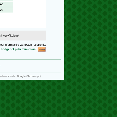
40
20
i weryfikującej
cej informacji o wynikach na stronie:
bridgenet.pl/beta/miesiac/
g
.
malizowano dla:
Google Chrome
(pc).