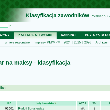
Klasyfikacja zawodników
Polskiego Z
UŻYNY
KALENDARZ I WYNIKI
RANKINGI
BRYDŻYSTA RO
Turnieje regionalne
Imprezy PM/MPM
2024
2025
2026
Archiwum
ar na maksy - klasyfikacja
tka
PID
imię i nazwisko
WZBS
WK
02601
Rudolf Borusiewicz
MA
5