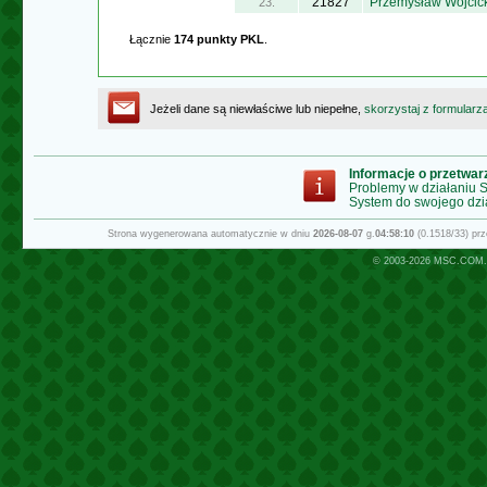
21827
Przemysław Wójcick
23.
Łącznie
174 punkty PKL
.
Jeżeli dane są niewłaściwe lub niepełne,
skorzystaj z formularz
Informacje o przetwa
Problemy w działaniu
System do swojego dzi
Strona wygenerowana automatycznie w dniu
2026-08-07
g.
04:58:10
(0.1518/33) pr
© 2003-2026
MSC.COM.