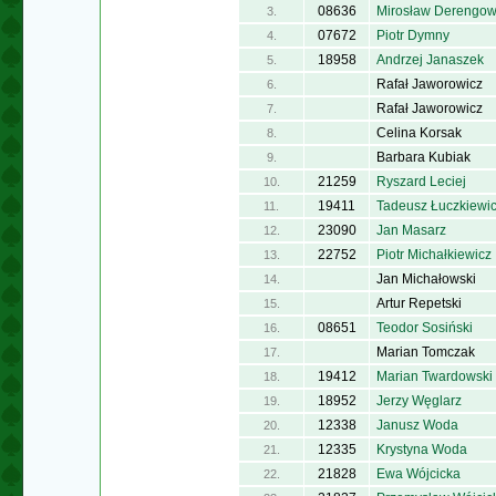
08636
Mirosław Derengow
3.
07672
Piotr Dymny
4.
18958
Andrzej Janaszek
5.
Rafał Jaworowicz
6.
Rafał Jaworowicz
7.
Celina Korsak
8.
Barbara Kubiak
9.
21259
Ryszard Leciej
10.
19411
Tadeusz Łuczkiewi
11.
23090
Jan Masarz
12.
22752
Piotr Michałkiewicz
13.
Jan Michałowski
14.
Artur Repetski
15.
08651
Teodor Sosiński
16.
Marian Tomczak
17.
19412
Marian Twardowski
18.
18952
Jerzy Węglarz
19.
12338
Janusz Woda
20.
12335
Krystyna Woda
21.
21828
Ewa Wójcicka
22.