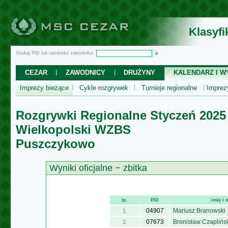
Klasyf
Szukaj PID lub nazwisko zawodnika:
CEZAR
ZAWODNICY
DRUŻYNY
KALENDARZ I WY
Imprezy bieżące
Cykle rozgrywek
Turnieje regionalne
Impre
Rozgrywki Regionalne Styczeń 2025
Wielkopolski WZBS
Puszczykowo
Wyniki oficjalne − zbitka
lp.
PID
imię i
04907
Mariusz Branowski
1.
07673
Bronisław Czaplińs
2.