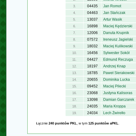
04435
Jan Romot
3.
04463
Jan Stańczak
4.
13037
Artur Wasik
5.
16898
Maciej Kędzierski
6.
12006
Danuta Krupnik
7.
07572
Ireneusz Jagielski
8.
18032
Maciej Kulikowski
9.
16456
Sylwester Sokół
10.
04427
Edmund Reczuga
11.
18197
Andrzej Knap
12.
18785
Paweł Sierakowski
13.
20655
Dominika Lucka
14.
09452
Maciej Pilecki
15.
23068
Justyna Kalisoras
16.
13098
Damian Garczarek
17.
24035
Maria Kroppa
18.
24034
Lech Żwirełło
19.
Łącznie
240 punktów PKL
, w tym
125 punktów aPKL
.