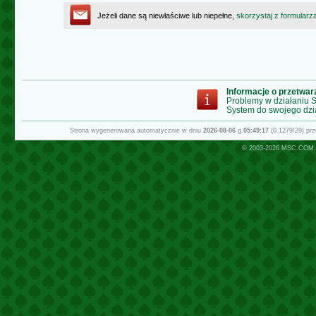
Jeżeli dane są niewłaściwe lub niepełne,
skorzystaj z formularz
Informacje o przetwa
Problemy w działaniu
System do swojego dzi
Strona wygenerowana automatycznie w dniu
2026-08-06
g.
05:49:17
(0.1279/29) pr
© 2003-2026
MSC.COM.