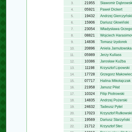
21955
Sławomir Dąbrowsk
3.
05921
Paweł Dickert
4.
19432
Andrzej Gierczyński
5.
15906
Dariusz Głowiński
6.
23054
Władysława Grzego
7.
08821
Wojciech Harasimo
8.
14836
Tomasz Izydorek
9.
20896
Aniela Jarnutowska
10.
05989
Jerzy Kullass
11.
10386
Jarosław Kuźba
12.
11198
Krzysztof Lipowski
13.
17728
Grzegorz Makowiec
14.
07717
Halina Mikołajczak
15.
21958
Janusz Piłat
16.
10324
Filip Piotrowski
17.
14835
Andrzej Pożerski
18.
24632
Tadeusz Pytel
19.
17023
Krzysztof Rutkowski
20.
19569
Dariusz Starzyński
21.
21712
Krzysztof Stec
22.