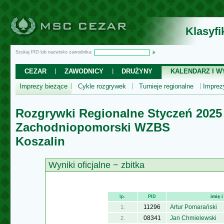
Klasyf
Szukaj PID lub nazwisko zawodnika:
CEZAR
ZAWODNICY
DRUŻYNY
KALENDARZ I WY
Imprezy bieżące
Cykle rozgrywek
Turnieje regionalne
Impre
Rozgrywki Regionalne Styczeń 2025
Zachodniopomorski WZBS
Koszalin
Wyniki oficjalne − zbitka
lp.
PID
imię 
11296
Artur Pomarański
1.
08341
Jan Chmielewski
2.