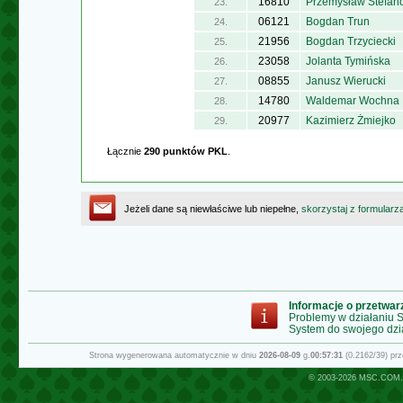
16810
Przemysław Stefan
23.
06121
Bogdan Trun
24.
21956
Bogdan Trzyciecki
25.
23058
Jolanta Tymińska
26.
08855
Janusz Wierucki
27.
14780
Waldemar Wochna
28.
20977
Kazimierz Żmiejko
29.
Łącznie
290 punktów PKL
.
Jeżeli dane są niewłaściwe lub niepełne,
skorzystaj z formularz
Informacje o przetwa
Problemy w działaniu
System do swojego dzi
Strona wygenerowana automatycznie w dniu
2026-08-09
g.
00:57:31
(0.2162/39) pr
© 2003-2026
MSC.COM.