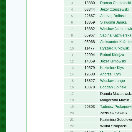
18880
Roman Chmielecki
3.
08344
Jerzy Czeszewski
4.
22667
Andrzej Doliński
5.
18859
Sławomir Jamka
6.
18882
Wiesław Jarmułowi
7.
05967
Sabina Kaźmierska
8.
05968
Aleksander Kaźmier
9.
11477
Ryszard Kirkowski
10.
22994
Robert Kirlejza
11.
14369
Józef Klimowski
12.
19579
Kazimierz Kłys
13.
19580
Andrzej Kryń
14.
18827
Wiesław Lange
15.
18878
Bogdan Lipiński
16.
Danuta Mazalewsk
17.
Małgorzata Mazur
18.
20303
Tadeusz Prokopowi
19.
Zdzisław Sewruk
20.
Kazimierz Sobolews
21.
Wiktor Szłapacki
22.