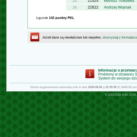
21525
Mariusz Trukawka
23.
22822
Andrzej Wojniak
24.
Łącznie
142 punkty PKL
.
Jeżeli dane są niewłaściwe lub niepełne,
skorzystaj z formularz
Informacje o przetwa
Problemy w działaniu
System do swojego dzi
Strona wygenerowana automatycznie w dniu
2026-08-06
g.
22:59:58
(0.1849/34) pr
© 2003-2026
MSC.COM.