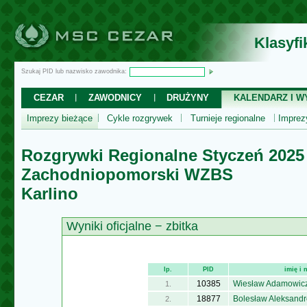
Klasyf
Szukaj PID lub nazwisko zawodnika:
CEZAR
ZAWODNICY
DRUŻYNY
KALENDARZ I WY
Imprezy bieżące
Cykle rozgrywek
Turnieje regionalne
Impre
Rozgrywki Regionalne Styczeń 2025
Zachodniopomorski WZBS
Karlino
Wyniki oficjalne − zbitka
lp.
PID
imię i
10385
Wiesław Adamowic
1.
18877
Bolesław Aleksandr
2.