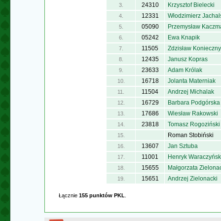
24310
Krzysztof Bielecki
3.
12331
Włodzimierz Jachal
4.
05090
Przemysław Kaczm
5.
05242
Ewa Knapik
6.
11505
Zdzisław Konieczny
7.
12435
Janusz Kopras
8.
23633
Adam Królak
9.
16718
Jolanta Materniak
10.
11504
Andrzej Michalak
11.
16729
Barbara Podgórska
12.
17686
Wiesław Rakowski
13.
23818
Tomasz Rogoziński
14.
Roman Stobiński
15.
13607
Jan Sztuba
16.
11001
Henryk Waraczyńsk
17.
15655
Małgorzata Zielona
18.
15651
Andrzej Zielonacki
19.
Łącznie
155 punktów PKL
.