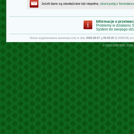
Jeżeli dane są niewłaściwe lub niepełne,
skorzystaj z formularz
Informacje o przetwa
Problemy w działaniu
System do swojego dzi
Strona wygenerowana automatycznie w dniu
2026-08-07
g.
09:09:20
(0.2083/29) pr
© 2003-2026
MSC.COM.