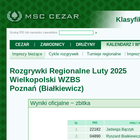
Klasyf
Szukaj PID lub nazwisko zawodnika:
CEZAR
ZAWODNICY
DRUŻYNY
KALENDARZ I WY
Imprezy bieżące
Cykle rozgrywek
Turnieje regionalne
Impre
Rozgrywki Regionalne Luty 2025
Wielkopolski WZBS
Poznań (Białkiewicz)
Wyniki oficjalne − zbitka
lp.
PID
imię i
22182
Jadwiga Bączyk
1.
04890
Ryszard Białkiewic
2.