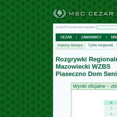
Szukaj PID lub nazwisko zawodnika:
CEZAR
ZAWODNICY
DR
Imprezy bieżące
Cykle rozgrywek
Rozgrywki Regional
Mazowiecki WZBS
Piaseczno Dom Seni
Wyniki oficjalne − zbi
lp.
1.
2.