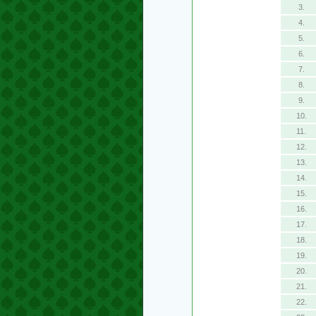
3.
4.
5.
6.
7.
8.
9.
10.
11.
12.
13.
14.
15.
16.
17.
18.
19.
20.
21.
22.