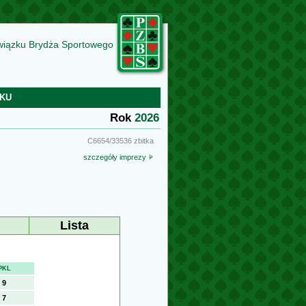
wiązku Brydża Sportowego
KU
Rok
2026
C6654/33536 zbitka
szczegóły imprezy
Lista
PKL
9
7