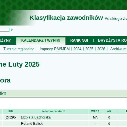
Klasyfikacja zawodników
Polskiego Z
UŻYNY
KALENDARZ I WYNIKI
RANKINGI
BRYDŻYSTA RO
Turnieje regionalne
Imprezy PM/MPM
2024
2025
2026
Archiwum
ne Luty 2025
ora
tka
PID
imię i nazwisko
WZBS
WK
24295
Elżbieta Bachorska
MA
0
Roland Balicki
-
0