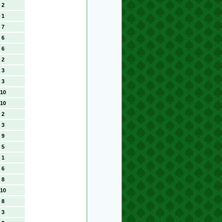
2
1
7
6
6
2
3
3
10
10
2
3
9
5
1
6
8
10
8
3