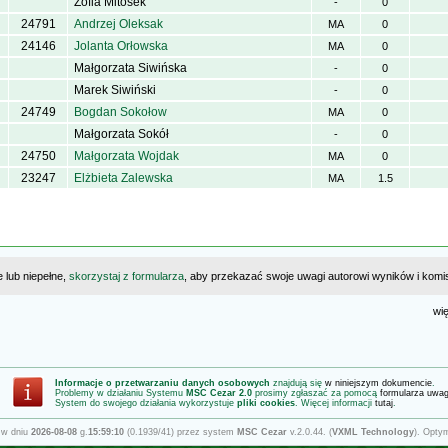
Zofia Mitosek
-
0
24791
Andrzej Oleksak
MA
0
24146
Jolanta Orłowska
MA
0
Małgorzata Siwińska
-
0
Marek Siwiński
-
0
24749
Bogdan Sokołow
MA
0
Małgorzata Sokół
-
0
24750
Małgorzata Wojdak
MA
0
23247
Elżbieta Zalewska
MA
1.5
e lub niepełne,
skorzystaj z formularza
, aby przekazać swoje uwagi autorowi wyników i komisj
wię
Informacje o przetwarzaniu danych osobowych
znajdują się
w niniejszym dokumencie
.
Problemy w działaniu Systemu
MSC Cezar 2.0
prosimy zgłaszać za pomocą
formularza uwa
System do swojego działania wykorzystuje
pliki cookies
. Więcej informacji
tutaj
.
 w dniu
2026-08-08
g.
15:59:10
(0.1939/41) przez system
MSC Cezar
v.2.0.44. (
VXML Technology
). Opty