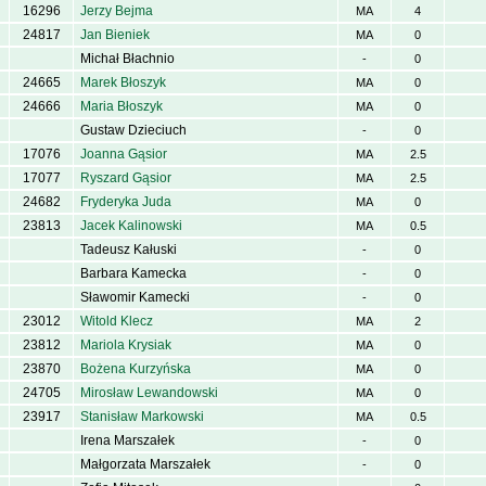
16296
Jerzy Bejma
MA
4
24817
Jan Bieniek
MA
0
Michał Błachnio
-
0
24665
Marek Błoszyk
MA
0
24666
Maria Błoszyk
MA
0
Gustaw Dzieciuch
-
0
17076
Joanna Gąsior
MA
2.5
17077
Ryszard Gąsior
MA
2.5
24682
Fryderyka Juda
MA
0
23813
Jacek Kalinowski
MA
0.5
Tadeusz Kałuski
-
0
Barbara Kamecka
-
0
Sławomir Kamecki
-
0
23012
Witold Klecz
MA
2
23812
Mariola Krysiak
MA
0
23870
Bożena Kurzyńska
MA
0
24705
Mirosław Lewandowski
MA
0
23917
Stanisław Markowski
MA
0.5
Irena Marszałek
-
0
Małgorzata Marszałek
-
0