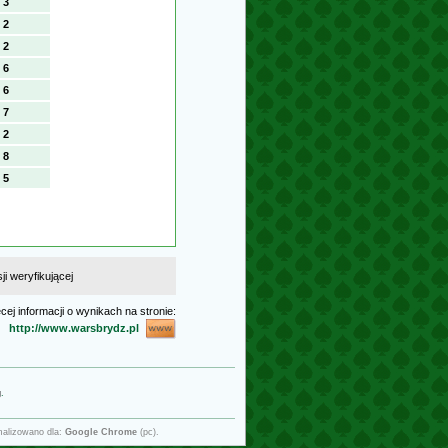
3
2
2
6
6
7
2
8
5
i weryfikującej
cej informacji o wynikach na stronie:
http://www.warsbrydz.pl
g
.
malizowano dla:
Google Chrome
(pc).