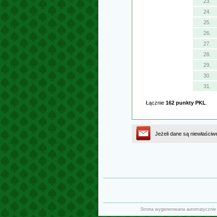
23.
24.
25.
26.
27.
28.
29.
30.
31.
Łącznie
162 punkty PKL
.
Jeżeli dane są niewłaściw
Strona wygenerowana automatycznie