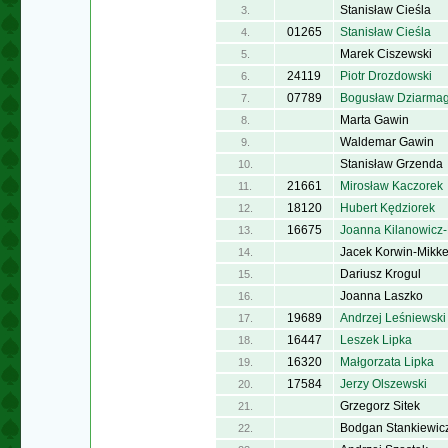
Stanisław Cieśla
3.
01265
Stanisław Cieśla
4.
Marek Ciszewski
5.
24119
Piotr Drozdowski
6.
07789
Bogusław Dziarmag
7.
Marta Gawin
8.
Waldemar Gawin
9.
Stanisław Grzenda
10.
21661
Mirosław Kaczorek
11.
18120
Hubert Kędziorek
12.
16675
Joanna Kilanowicz
13.
Jacek Korwin-Mikk
14.
Dariusz Krogul
15.
Joanna Laszko
16.
19689
Andrzej Leśniewski
17.
16447
Leszek Lipka
18.
16320
Małgorzata Lipka
19.
17584
Jerzy Olszewski
20.
Grzegorz Sitek
21.
Bodgan Stankiewic
22.