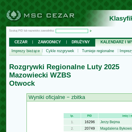
Klasyf
Szukaj PID lub nazwisko zawodnika:
CEZAR
ZAWODNICY
DRUŻYNY
KALENDARZ I WY
Imprezy bieżące
Cykle rozgrywek
Turnieje regionalne
Impre
Rozgrywki Regionalne Luty 2025
Mazowiecki WZBS
Otwock
Wyniki oficjalne − zbitka
lp.
PID
imię i
16296
Jerzy Bejma
1.
20749
Magdalena Bykows
2.