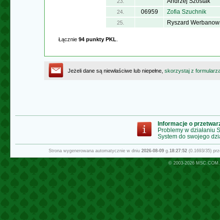
Andrzej Szostak
23.
06959
Zofia Szuchnik
24.
Ryszard Werbanow
25.
Łącznie
94 punkty PKL
.
Jeżeli dane są niewłaściwe lub niepełne,
skorzystaj z formularz
Informacje o przetwa
Problemy w działaniu
System do swojego dzi
Strona wygenerowana automatycznie w dniu
2026-08-09
g.
18:27:52
(0.1693/35) pr
© 2003-2026
MSC.COM.