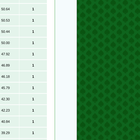
50.64
1
50.53
1
50.44
1
50.00
1
47.92
1
46.89
1
46.18
1
45.79
1
42.30
1
42.23
1
40.84
1
39.29
1