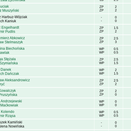
zata Żychlińska
Buciak
ZP
2
z Muszyński
ZP
2
z Harbuz-Wójciak
-
0
ech Kaniuk
-
0
z Engelhardt
ZP
1.5
ir Pudlis
ZP
2
imierz Abkowicz
ZP
2.5
aw Stelmaszyk
ZP
3
ina Biechońska
WP
0.5
Pawlak
WP
0.5
a Stężała
ZP
2.5
 Szymańska
WP
1.5
i Danek
WP
2
ech Dańczak
WP
1.5
aw Aleksandrowicz
ZP
2.5
ryć
ZP
2
Kowalczyk
ZP
2
Pruszyńska
ZP
0
 Andrzejewski
WP
0
r Maćkowiak
WP
0
 Kolendo
WP
0.5
mir Rząsa
WP
0.5
szek Kamiński
-
0
lena Nowińska
-
0