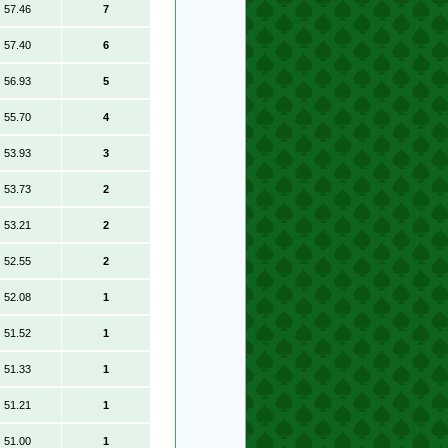
57.46
7
57.40
6
56.93
5
55.70
4
53.93
3
53.73
2
53.21
2
52.55
2
52.08
1
51.52
1
51.33
1
51.21
1
51.00
1