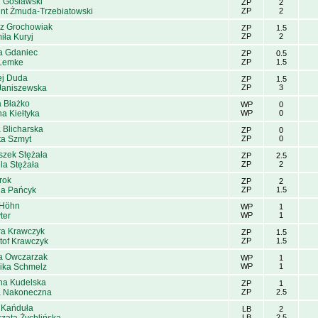
 Gosławski
ZP
2
nt Żmuda-Trzebiatowski
ZP
2
sz Grochowiak
ZP
1.5
ła Kuryj
ZP
2
a Gdaniec
ZP
0.5
 Lemke
ZP
1.5
ej Duda
ZP
1.5
Janiszewska
ZP
3
 Błażko
WP
0
a Kiełtyka
WP
0
 Blicharska
ZP
0
ta Szmyt
ZP
0
szek Stężała
ZP
2.5
la Stężała
ZP
2
rok
ZP
2
ia Pańcyk
ZP
1.5
 Höhn
WP
1
ter
WP
1
ra Krawczyk
ZP
1.5
tof Krawczyk
ZP
1.5
na Owczarzak
WP
1
ika Schmelz
WP
1
na Kudelska
ZP
1
a Nakoneczna
ZP
2.5
 Kańduła
LB
2
LB
2.5