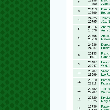
22258
Marcin
2.
19400
Zygmu
21413
Dariu
3.
19399
Bogumi
24225
Jolant
4.
20795
Józef
08816
Andrz
5.
14576
Anna 
23705
Amelia
6.
23710
Malwin
24536
Dorota
7.
24537
Elżbie
20133
Franci
8.
11673
Gabrie
21487
Ewa K
9.
21047
Wiktor
23707
Viktor
10.
23699
Iwo Ry
23310
Barba
11.
23311
Krzysz
22782
Tatia
12.
22787
Weron
22820
Krysty
13.
15625
Maryl
16736
Paweł
14.