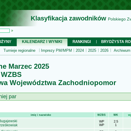
Klasyfikacja zawodników
Polskiego Z
UŻYNY
KALENDARZ I WYNIKI
RANKINGI
BRYDŻYSTA RO
Turnieje regionalne
Imprezy PM/MPM
2024
2025
2026
Archiwum
ne Marzec 2025
i WZBS
ostwa Województwa Zachodniopomor
niej par
imię i nazwisko
WZBS
WK
w
Bugajewski
WP
2.5
Grześkowiak
WP
1