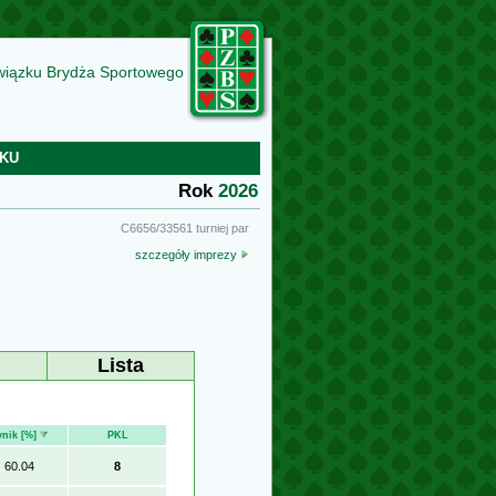
wiązku Brydża Sportowego
KU
Rok
2026
C6656/33561 turniej par
szczegóły imprezy
Lista
ynik [%]
PKL
60.04
8