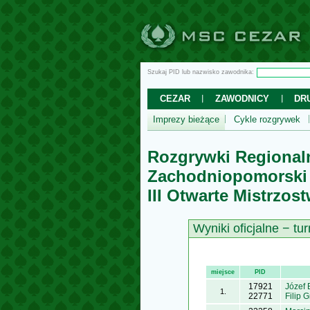
Szukaj PID lub nazwisko zawodnika:
CEZAR
ZAWODNICY
DR
Imprezy bieżące
Cykle rozgrywek
Rozgrywki Regional
Zachodniopomorsk
III Otwarte Mistrz
Wyniki oficjalne − tur
miejsce
PID
17921
Józef 
1.
22771
Filip 