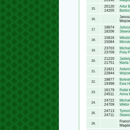
20140
Małgor
20120
Artur 
15.
14205
Bartos
Janus
16.
Wojci
18874
Julius
17.
18206
Sławom
15816
Włodz
18.
15084
Mirosł
23703
Michal
19.
23709
Pola 
21220
Jadwig
20.
21751
Marta
21821
Anton
21.
22844
Wojci
18877
Bolesł
22.
19398
Ewa H
16179
Rafał 
23.
24511
Anna 
24722
Michał
24.
24709
Wikto
24713
Tymon
25.
24711
Sławo
Franci
26.
Magda