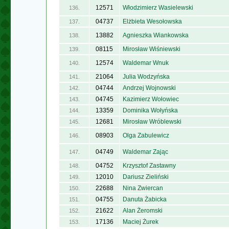
12571
Włodzimierz Wasielewski
136.
04737
Elżbieta Wesołowska
137.
13882
Agnieszka Wiankowska
138.
08115
Mirosław Wiśniewski
139.
12574
Waldemar Wnuk
140.
21064
Julia Wodzyńska
141.
04744
Andrzej Wojnowski
142.
04745
Kazimierz Wołowiec
143.
13359
Dominika Wołyńska
144.
12681
Mirosław Wróblewski
145.
08903
Olga Zabulewicz
146.
04749
Waldemar Zając
147.
04752
Krzysztof Zastawny
148.
12010
Dariusz Zieliński
149.
22688
Nina Zwiercan
150.
04755
Danuta Żabicka
151.
21622
Alan Żeromski
152.
17136
Maciej Żurek
153.