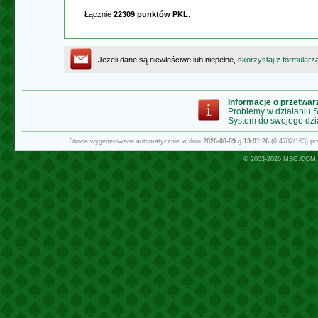
Łącznie
22309 punktów PKL
.
Jeżeli dane są niewłaściwe lub niepełne,
skorzystaj z formularz
Informacje o przetwa
Problemy w działaniu
System do swojego dzi
Strona wygenerowana automatycznie w dniu
2026-08-09
g.
13:01:26
(0.4782/163) p
© 2003-2026
MSC.COM.