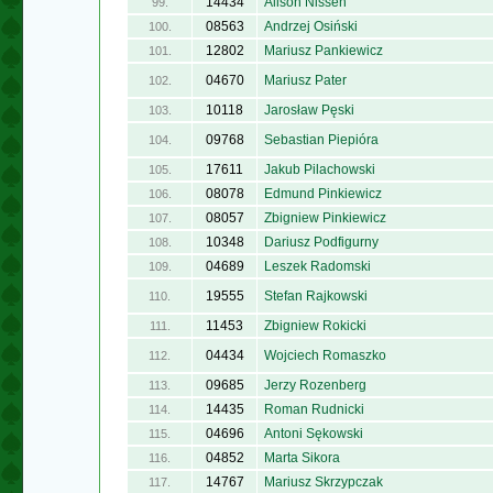
14434
Alison Nissen
99.
08563
Andrzej Osiński
100.
12802
Mariusz Pankiewicz
101.
04670
Mariusz Pater
102.
10118
Jarosław Pęski
103.
09768
Sebastian Piepióra
104.
17611
Jakub Pilachowski
105.
08078
Edmund Pinkiewicz
106.
08057
Zbigniew Pinkiewicz
107.
10348
Dariusz Podfigurny
108.
04689
Leszek Radomski
109.
19555
Stefan Rajkowski
110.
11453
Zbigniew Rokicki
111.
04434
Wojciech Romaszko
112.
09685
Jerzy Rozenberg
113.
14435
Roman Rudnicki
114.
04696
Antoni Sękowski
115.
04852
Marta Sikora
116.
14767
Mariusz Skrzypczak
117.