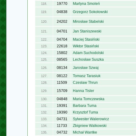
19770
Martyna Smoleń
118.
04838
Grzegorz Sokołowski
119.
24202
Mirosław Stabelski
120.
04701
Jan Staniszewski
121.
04704
Maciej Stasiński
122.
22618
Wiktor Stasiński
123.
15802
Adam Suchodolski
124.
08565
Lechosław Suszka
125.
08134
Jarosław Szwaj
126.
08122
Tomasz Tarasiuk
127.
11509
Czesław Thrun
128.
15709
Hanna Tisler
129.
04848
Maria Tomczewska
130.
19391
Barbara Tuma
131.
19390
Krzysztof Tuma
132.
04731
Sylwester Walerowicz
133.
11733
Zbigniew Walkowski
134.
04732
Michał Wantke
135.