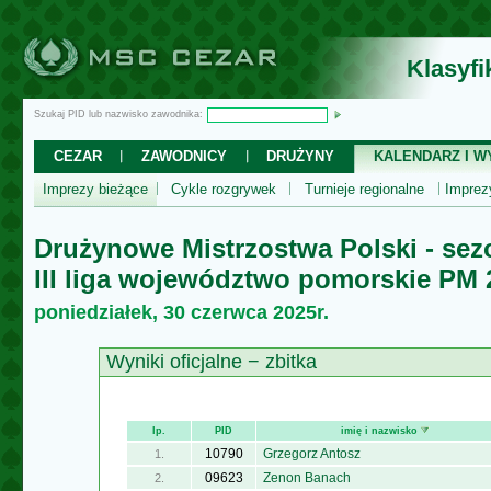
Klasyf
Szukaj PID lub nazwisko zawodnika:
CEZAR
ZAWODNICY
DRUŻYNY
KALENDARZ I WY
Imprezy bieżące
Cykle rozgrywek
Turnieje regionalne
Impre
Drużynowe Mistrzostwa Polski - sez
III liga województwo pomorskie PM 
poniedziałek, 30 czerwca 2025r.
Wyniki oficjalne − zbitka
lp.
PID
imię i nazwisko
10790
Grzegorz Antosz
1.
09623
Zenon Banach
2.