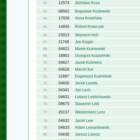
12573
Zdzisław Koza
62.
08562
Bogusław Kozłowski
63.
17828
Anna Krasińska
64.
14845
Robert Krawczyk
65.
23013
Wojciech Król
66.
11749
Jan Kryger
67.
04621
Marek Kryniewski
68.
18901
Grzegorz Kujawiński
69.
04627
Jacek Kuśmierz
70.
04628
Marcin Kut
71.
11997
Eugeniusz Kuźmiński
72.
04630
Jacek Lasota
73.
04341
Jan Lech
74.
04631
Łukasz Ledóchowski
75.
09675
Sławomir Lejk
76.
20137
Włodzimierz Lenz
77.
04632
Jacek Lew
78.
04633
Adam Lewandowski
79.
04636
Janusz Liwosz
80.