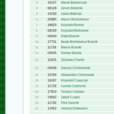
16147
Marek Bednarczyk
3.
08128
Zenon Betański
4.
14230
Adam Betliński
5.
20985
Marcin Bohdziewicz
6.
18625
Krzysztof Boniek
7.
08109
Krzysztof Borkowski
8.
04540
Rafał Bownik
9.
17731
Beata Brynkiewicz-Bownik
10.
11728
Marcin Brzeski
11.
04545
Roman Budzik
12.
11633
Zdzisław Cherek
13.
04549
Dariusz Chmielewski
14.
10794
Aleksander Chrenowski
15.
16187
Krzysztof Czapczyk
16.
11729
Leszek Czarnecki
17.
17810
Tomasz Czekała
18.
23062
Jakub Czujko
19.
11730
Piotr Darznik
20.
12452
Andrzej Dobkowicz
21.