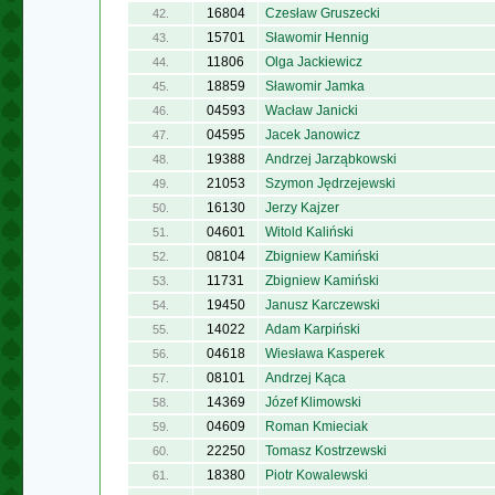
16804
Czesław Gruszecki
42.
15701
Sławomir Hennig
43.
11806
Olga Jackiewicz
44.
18859
Sławomir Jamka
45.
04593
Wacław Janicki
46.
04595
Jacek Janowicz
47.
19388
Andrzej Jarząbkowski
48.
21053
Szymon Jędrzejewski
49.
16130
Jerzy Kajzer
50.
04601
Witold Kaliński
51.
08104
Zbigniew Kamiński
52.
11731
Zbigniew Kamiński
53.
19450
Janusz Karczewski
54.
14022
Adam Karpiński
55.
04618
Wiesława Kasperek
56.
08101
Andrzej Kąca
57.
14369
Józef Klimowski
58.
04609
Roman Kmieciak
59.
22250
Tomasz Kostrzewski
60.
18380
Piotr Kowalewski
61.