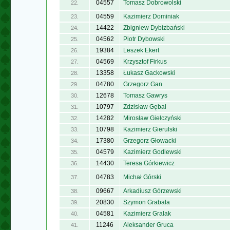
04557
Tomasz Dobrowolski
22.
04559
Kazimierz Dominiak
23.
14422
Zbigniew Dybizbański
24.
04562
Piotr Dybowski
25.
19384
Leszek Ekert
26.
04569
Krzysztof Firkus
27.
13358
Łukasz Gackowski
28.
04780
Grzegorz Gan
29.
12678
Tomasz Gawrys
30.
10797
Zdzisław Gębal
31.
14282
Mirosław Giełczyński
32.
10798
Kazimierz Gierulski
33.
17380
Grzegorz Głowacki
34.
04579
Kazimierz Godlewski
35.
14430
Teresa Górkiewicz
36.
04783
Michał Górski
37.
09667
Arkadiusz Górzewski
38.
20830
Szymon Grabala
39.
04581
Kazimierz Gralak
40.
11246
Aleksander Gruca
41.