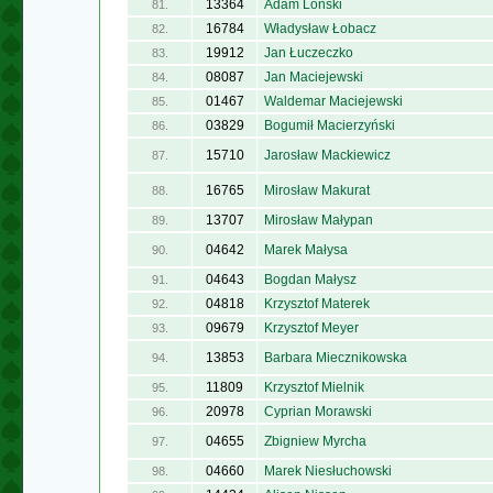
13364
Adam Lonski
81.
16784
Władysław Łobacz
82.
19912
Jan Łuczeczko
83.
08087
Jan Maciejewski
84.
01467
Waldemar Maciejewski
85.
03829
Bogumił Macierzyński
86.
15710
Jarosław Mackiewicz
87.
16765
Mirosław Makurat
88.
13707
Mirosław Małypan
89.
04642
Marek Małysa
90.
04643
Bogdan Małysz
91.
04818
Krzysztof Materek
92.
09679
Krzysztof Meyer
93.
13853
Barbara Miecznikowska
94.
11809
Krzysztof Mielnik
95.
20978
Cyprian Morawski
96.
04655
Zbigniew Myrcha
97.
04660
Marek Niesłuchowski
98.