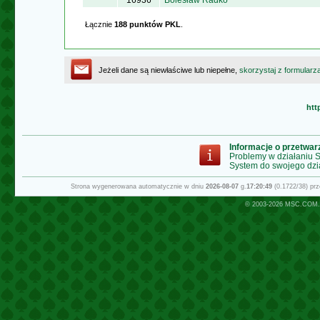
16936
Bolesław Radko
Łącznie
188 punktów PKL
.
Jeżeli dane są niewłaściwe lub niepełne,
skorzystaj z formularz
htt
Informacje o przetwa
Problemy w działaniu
System do swojego dzi
Strona wygenerowana automatycznie w dniu
2026-08-07
g.
17:20:49
(0.1722/38) pr
© 2003-2026
MSC.COM.