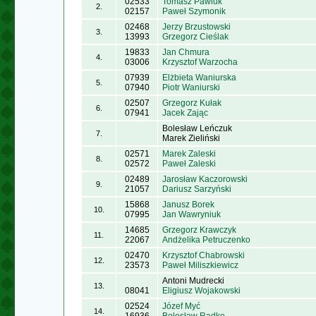
02533
Tomasz Pawluk
2.
02157
Paweł Szymonik
02468
Jerzy Brzustowski
3.
13993
Grzegorz Cieślak
19833
Jan Chmura
4.
03006
Krzysztof Warzocha
07939
Elżbieta Waniurska
5.
07940
Piotr Waniurski
02507
Grzegorz Kułak
6.
07941
Jacek Zając
Bolesław Leńczuk
7.
Marek Zieliński
02571
Marek Zaleski
8.
02572
Paweł Zaleski
02489
Jarosław Kaczorowski
9.
21057
Dariusz Sarzyński
15868
Janusz Borek
10.
07995
Jan Wawryniuk
14685
Grzegorz Krawczyk
11.
22067
Andżelika Petruczenko
02470
Krzysztof Chabrowski
12.
23573
Paweł Miliszkiewicz
Antoni Mudrecki
13.
08041
Eligiusz Wojakowski
02524
Józef Myć
14.