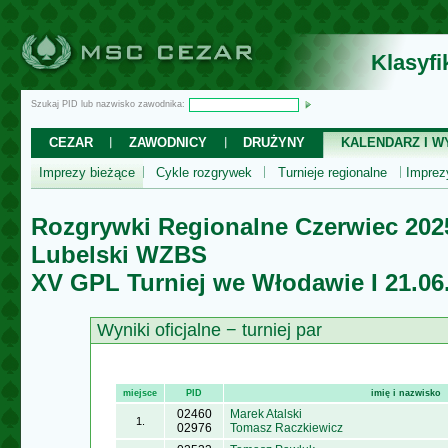
Klasyf
Szukaj PID lub nazwisko zawodnika:
CEZAR
ZAWODNICY
DRUŻYNY
KALENDARZ I WY
Imprezy bieżące
Cykle rozgrywek
Turnieje regionalne
Impre
Rozgrywki Regionalne Czerwiec 202
Lubelski WZBS
XV GPL Turniej we Włodawie I 21.06
Wyniki oficjalne − turniej par
miejsce
PID
imię i nazwisko
02460
Marek Atalski
1.
02976
Tomasz Raczkiewicz