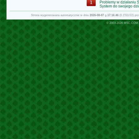
Problemy w działaniu
System do swojego dzi
Strona wygenerowana automatycznie w dniu
2026-08-07
g.
17:16:46
(0.1511/22) pr
© 2003-2026
MSC.COM.