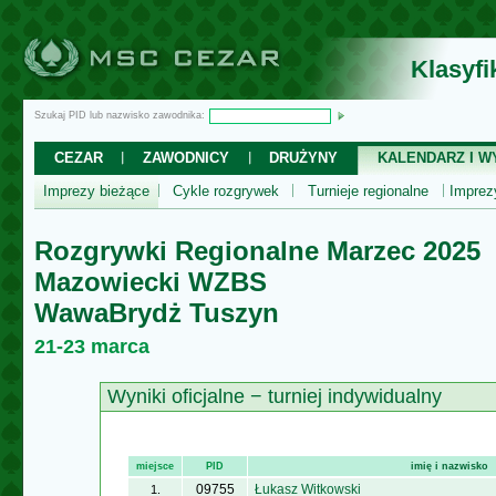
Klasyf
Szukaj PID lub nazwisko zawodnika:
CEZAR
ZAWODNICY
DRUŻYNY
KALENDARZ I WY
Imprezy bieżące
Cykle rozgrywek
Turnieje regionalne
Impre
Rozgrywki Regionalne Marzec 2025
Mazowiecki WZBS
WawaBrydż Tuszyn
21-23 marca
Wyniki oficjalne − turniej indywidualny
miejsce
PID
imię i nazwisko
09755
Łukasz Witkowski
1.