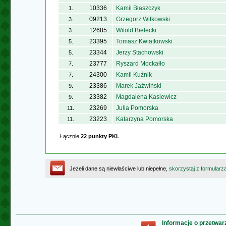
10336
Kamil Błaszczyk
1.
09213
Grzegorz Witkowski
3.
12685
Witold Bielecki
3.
23395
Tomasz Kwiatkowski
5.
23344
Jerzy Stachowski
5.
23777
Ryszard Mockałło
7.
24300
Kamil Kuźnik
7.
23386
Marek Jaźwiński
9.
23382
Magdalena Kasiewicz
9.
23269
Julia Pomorska
11.
23223
Katarzyna Pomorska
11.
Łącznie
22 punkty PKL
.
Jeżeli dane są niewłaściwe lub niepełne,
skorzystaj z formularz
Informacje o przetwa