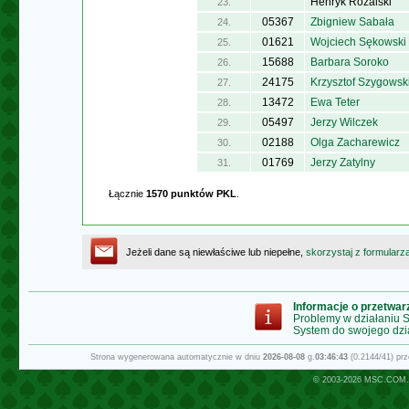
Henryk Różalski
23.
05367
Zbigniew Sabała
24.
01621
Wojciech Sękowski
25.
15688
Barbara Soroko
26.
24175
Krzysztof Szygowsk
27.
13472
Ewa Teter
28.
05497
Jerzy Wilczek
29.
02188
Olga Zacharewicz
30.
01769
Jerzy Zatylny
31.
Łącznie
1570 punktów PKL
.
Jeżeli dane są niewłaściwe lub niepełne,
skorzystaj z formularz
Informacje o przetwa
Problemy w działaniu
System do swojego dzi
Strona wygenerowana automatycznie w dniu
2026-08-08
g.
03:46:43
(0.2144/41) pr
© 2003-2026
MSC.COM.