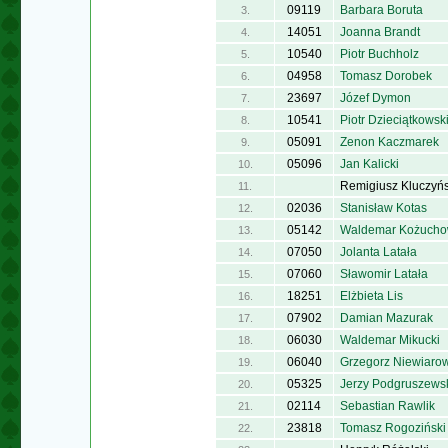
09119
Barbara Boruta
3.
14051
Joanna Brandt
4.
10540
Piotr Buchholz
5.
04958
Tomasz Dorobek
6.
23697
Józef Dymon
7.
10541
Piotr Dzieciątkowsk
8.
05091
Zenon Kaczmarek
9.
05096
Jan Kalicki
10.
Remigiusz Kluczyńs
11.
02036
Stanisław Kotas
12.
05142
Waldemar Kożucho
13.
07050
Jolanta Latała
14.
07060
Sławomir Latała
15.
18251
Elżbieta Lis
16.
07902
Damian Mazurak
17.
06030
Waldemar Mikucki
18.
06040
Grzegorz Niewiarow
19.
05325
Jerzy Podgruszews
20.
02114
Sebastian Rawlik
21.
23818
Tomasz Rogoziński
22.