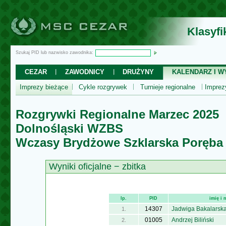
Klasyf
Szukaj PID lub nazwisko zawodnika:
CEZAR
ZAWODNICY
DRUŻYNY
KALENDARZ I WY
Imprezy bieżące
Cykle rozgrywek
Turnieje regionalne
Impre
Rozgrywki Regionalne Marzec 2025
Dolnośląski WZBS
Wczasy Brydżowe Szklarska Poręba
Wyniki oficjalne − zbitka
lp.
PID
imię i
14307
Jadwiga Bakalarsk
1.
01005
Andrzej Biliński
2.