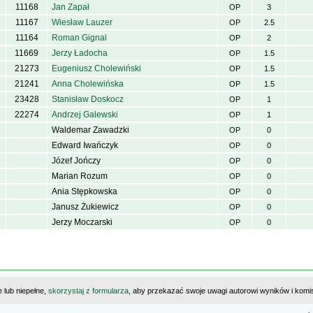
11168
Jan Zapał
OP
3
11167
Wiesław Lauzer
OP
2.5
11164
Roman Gignal
OP
2
11669
Jerzy Ładocha
OP
1.5
21273
Eugeniusz Cholewiński
OP
1.5
21241
Anna Cholewińska
OP
1.5
23428
Stanisław Doskocz
OP
1
22274
Andrzej Galewski
OP
1
Waldemar Zawadzki
OP
0
Edward Iwańczyk
OP
0
Józef Jończy
OP
0
Marian Rozum
OP
0
Ania Stępkowska
OP
0
Janusz Żukiewicz
OP
0
Jerzy Moczarski
OP
0
e lub niepełne,
skorzystaj z formularza
, aby przekazać swoje uwagi autorowi wyników i komisj