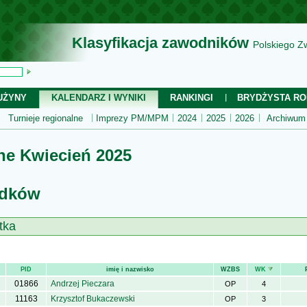
Klasyfikacja zawodników
Polskiego Z
UŻYNY
KALENDARZ I WYNIKI
RANKINGI
BRYDŻYSTA RO
Turnieje regionalne
Imprezy PM/MPM
2024
2025
2026
Archiwum
ne Kwiecień 2025
odków
tka
PID
imię i nazwisko
WZBS
WK
01866
Andrzej Pieczara
OP
4
11163
Krzysztof Bukaczewski
OP
3