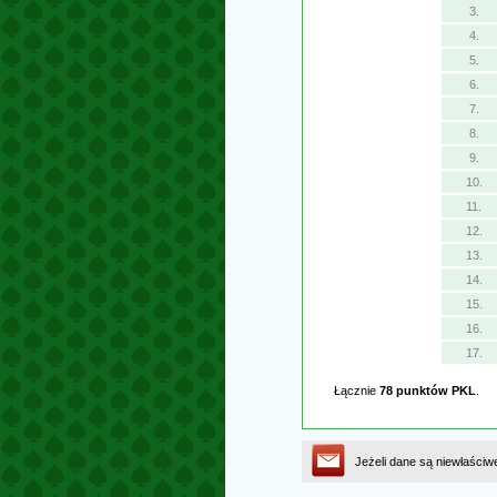
3.
4.
5.
6.
7.
8.
9.
10.
11.
12.
13.
14.
15.
16.
17.
Łącznie
78 punktów PKL
.
Jeżeli dane są niewłaściw