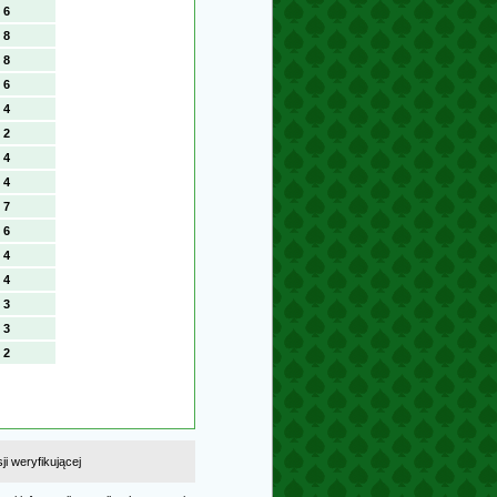
6
8
8
6
4
2
4
4
7
6
4
4
3
3
2
i weryfikującej