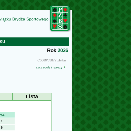
wiązku Brydża Sportowego
KU
Rok
2026
C6660/33877 zbitka
szczegóły imprezy
Lista
PKL
1
6