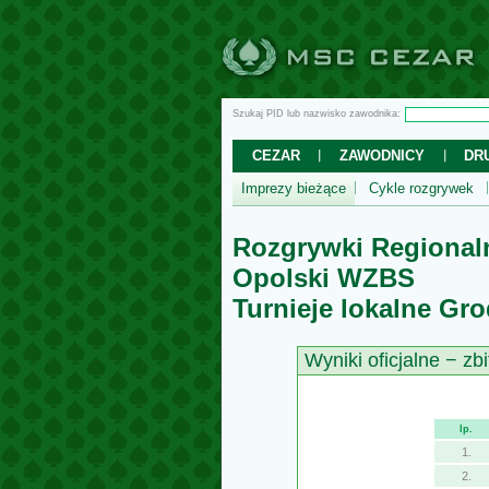
Szukaj PID lub nazwisko zawodnika:
CEZAR
ZAWODNICY
DR
Imprezy bieżące
Cykle rozgrywek
Rozgrywki Regional
Opolski WZBS
Turnieje lokalne Gr
Wyniki oficjalne − zbi
lp.
1.
2.